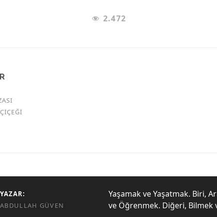
2.472
AR
ZASI
ÇIÇEĞI
Yaşamak ve Yaşatmak. Biri, A
YAZAR:
ve Öğrenmek. Diğeri, Bilmek 
ABDULLAH GÜVEN