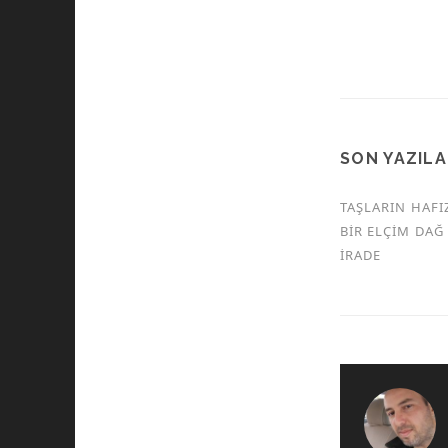
SON YAZIL
TAŞLARIN HAFI
BIR ELÇIM DAĞ 
İRADE