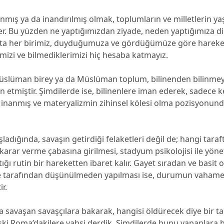
anmış ya da inandırılmış olmak, toplumların ve milletlerin ya
er. Bu yüzden ne yaptığımızdan ziyade, neden yaptığımıza 
çta her birimiz, duyduğumuza ve gördüğümüze göre hareket
izi ve bilmediklerimizi hiç hesaba katmayız.
Müslüman birey ya da Müslüman toplum, bilinenden bilinm
n etmiştir. Şimdilerde ise, bilinenlere iman ederek, sadece 
e inanmış ve materyalizmin zihinsel kölesi olma pozisyonun
şladığında, savaşın getirdiği felaketleri değil de; hangi taraf
karar verme çabasına girilmesi, stadyum psikolojisi ile yöne
ğı rutin bir hareketten ibaret kalır. Gayet sıradan ve basit 
 tarafından düşünülmeden yapılması ise, durumun vahamet
ir.
a savaşan savaşçılara bakarak, hangisi öldürecek diye bir ta
ki Roma’dakilere vahşi derdik. Şimdilerde bunu yapanlara b