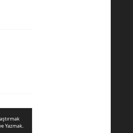
raştırmak
ve Yazmak.