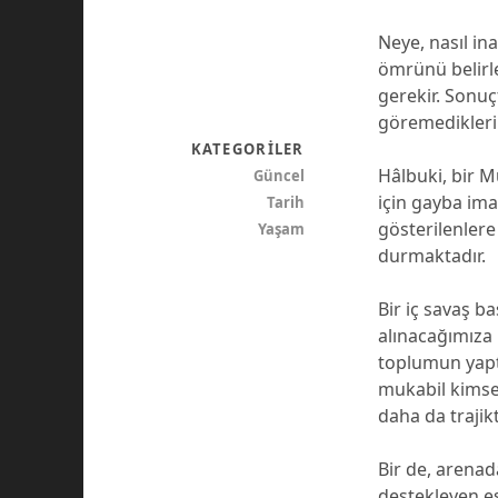
Neye, nasıl in
ömrünü belirl
gerekir. Sonu
göremediklerim
KATEGORILER
Hâlbuki, bir 
Güncel
için gayba ima
Tarih
gösterilenler
Yaşam
durmaktadır.
Bir iç savaş ba
alınacağımıza 
toplumun yaptı
mukabil kimse
daha da trajikt
Bir de, arenad
destekleyen es