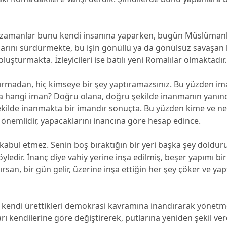
 zamanlar bunu kendi insanına yaparken, bugün Müslümanl
arını sürdürmekte, bu işin gönüllü ya da gönülsüz savaşan 
uşturmakta. İzleyicileri ise batılı yeni Romalılar olmaktadır.
dırmadan, hiç kimseye bir şey yaptıramazsınız. Bu yüzden 
ma hangi iman? Doğru olana, doğru şekilde inanmanın yanınd
şekilde inanmakta bir imandır sonuçta. Bu yüzden kime ve ne
 önemlidir, yapacaklarını inancına göre hesap edince.
kabul etmez. Senin boş bıraktığın bir yeri başka şey dolduru
yledir. İnanç diye vahiy yerine inşa edilmiş, beşer yapımı bi
lırsan, bir gün gelir, üzerine inşa ettiğin her şey çöker ve ya
rca kendi ürettikleri demokrasi kavramına inandırarak yönetme
rı kendilerine göre değiştirerek, putlarına yeniden şekil verd