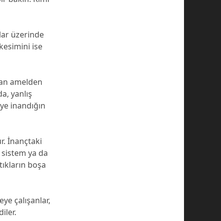
ar üzerinde
kesimini ise
iman amelden
a, yanlış
ye inandığın
r. İnançtaki
r sistem ya da
ptıkların boşa
ye çalışanlar,
iler.