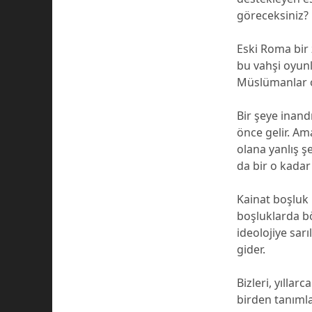
göreceksiniz?
Eski Roma bir
bu vahşi oyunl
Müslümanlar ol
Bir şeye inan
önce gelir. A
olana yanlış 
da bir o kadar
Kainat boşluk 
boşluklarda bö
ideolojiye sarı
gider.
Bizleri, yılla
birden tanımla