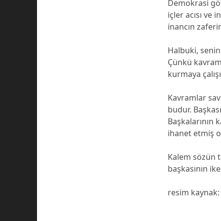
Demokrasi götü
içler acısı ve 
inancın zaferi
Halbuki, senin
Çünkü kavramla
kurmaya çalışı
Kavramlar savaş
budur. Başkası
Başkalarının 
ihanet etmiş o
Kalem sözün te
başkasının ike
resim kaynak: 