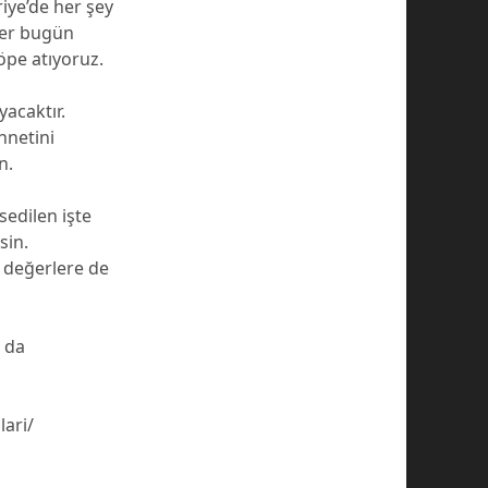
iye’de her şey
zler bugün
öpe atıyoruz.
acaktır.
nnetini
n.
sedilen işte
sin.
 değerlere de
ş da
lari/