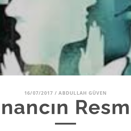
16/07/2017
/
ABDULLAH GÜVEN
İnancın Resm