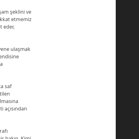
şam şeklini ve
dikkat etmemiz
 eder,
eyene ulaşmak
kendisine
da
ta saf
tilen
olmasına
i açısından
rafı
ir bakın. Kimi