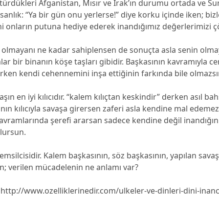
rdükleri Afganistan, Mısır ve Irak’ın durumu ortada ve Sur
insanlık: “Ya bir gün onu yerlerse!” diye korku içinde iken; bi
ni onların putuna hediye ederek inandığımız değerlerimizi ç
 olmayanı ne kadar sahiplensen de sonuçta asla senin olmay
r bir binanın köşe taşları gibidir. Başkasının kavramıyla ce
rken kendi cehennemini inşa ettiğinin farkında bile olmazsı
ın en iyi kılıcıdır. “kalem kılıçtan keskindir” derken asıl bah
nın kılıcıyla savaşa girersen zaferi asla kendine mal edemez
kavramlarında şerefi ararsan sadece kendine değil inandığın
lursun.
msilcisidir. Kalem başkasının, söz başkasının, yapılan sava
n; verilen mücadelenin ne anlamı var?
http://www.ozelliklerinedir.com/ulkeler-ve-dinleri-dini-inanc