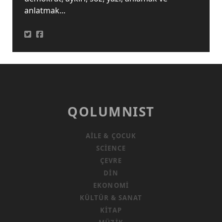
anlatmak...
QOLUMNIST
AILE & ÇOCUK
SCIENCE
ÇEVRE
DIN
EKONOMI
KÜLTÜR & SANAT
KITAP