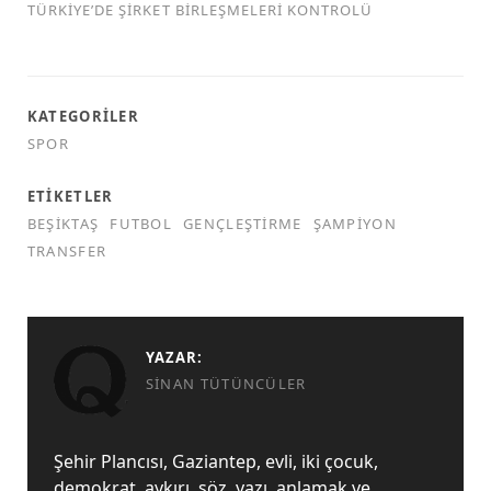
TÜRKİYE’DE ŞİRKET BİRLEŞMELERİ KONTROLÜ
KATEGORILER
SPOR
ETIKETLER
BEŞIKTAŞ
FUTBOL
GENÇLEŞTIRME
ŞAMPIYON
TRANSFER
YAZAR:
SINAN TÜTÜNCÜLER
Şehir Plancısı, Gaziantep, evli, iki çocuk,
demokrat, aykırı, söz, yazı, anlamak ve