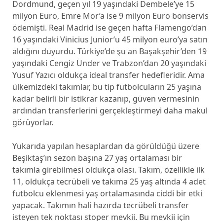
Dordmund, geçen yıl 19 yaşındaki Dembele’ye 15
milyon Euro, Emre Mor’a ise 9 milyon Euro bonservis
ödemişti. Real Madrid ise geçen hafta Flamengo’dan
16 yaşındaki Vinicius Junior’u 45 milyon euro’ya satın
aldığını duyurdu.
Türkiye’de şu an Başakşehir’den 19
yaşındaki Cengiz Ünder ve Trabzon’dan 20 yaşındaki
Yusuf Yazıcı oldukça ideal transfer hedefleridir. Ama
ülkemizdeki takımlar, bu tip futbolcuların 25 yaşına
kadar belirli bir istikrar kazanıp, güven vermesinin
ardından transferlerini gerçekleştirmeyi daha makul
görüyorlar.
Yukarıda yapılan hesaplardan da görüldüğü üzere
Beşiktaş’ın sezon başına 27 yaş ortalaması bir
takımla girebilmesi oldukça olası. Takım, özellikle ilk
11, oldukça tecrübeli ve takıma 25 yaş altında 4 adet
futbolcu eklenmesi yaş ortalamasında ciddi bir etki
yapacak. Takımın hali hazırda tecrübeli transfer
isteyen tek noktası stoper mevkii. Bu mevkii için