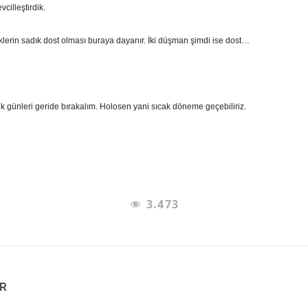
evcilleştirdik.
rin sadık dost olması buraya dayanır. İki düşman şimdi ise dost…
 günleri geride bırakalım.
Holosen yani sıcak döneme geçebiliriz.
3.473
AR