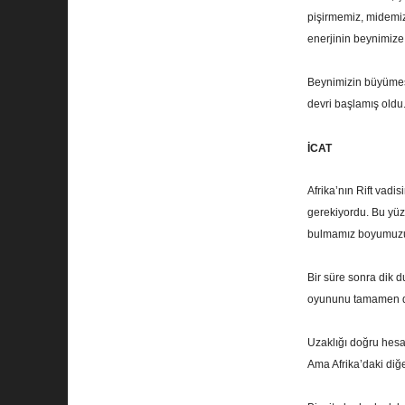
pişirmemiz, midemiz
enerjinin beynimize
Beynimizin büyümes
devri başlamış oldu
İCAT
Afrika’nın Rift vadi
gerekiyordu. Bu yü
bulmamız boyumuzu 
Bir süre sonra dik 
oyununu tamamen de
Uzaklığı doğru hesap
Ama Afrika’daki diğe