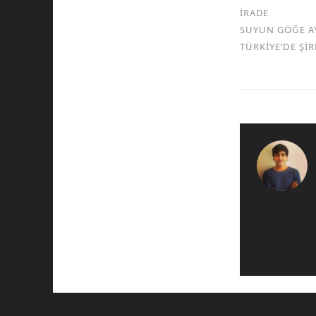
İRADE
SUYUN GÖĞE A
TÜRKİYE’DE Şİ