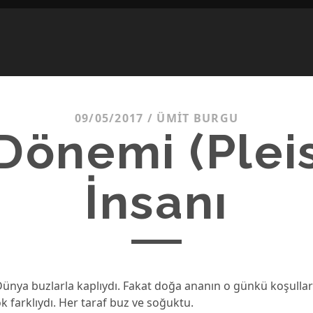
09/05/2017
/
ÜMIT BURGU
Dönemi (Plei
İnsanı
ünya buzlarla kaplıydı. Fakat doğa ananın o günkü koşullar
farklıydı. Her taraf buz ve soğuktu.