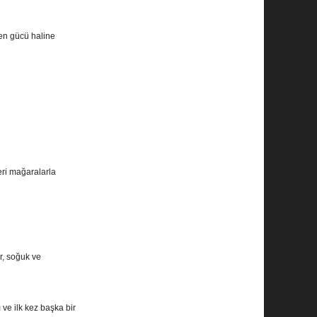
men gücü haline
eri mağaralarla
r, soğuk ve
 ve ilk kez başka bir