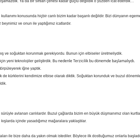
 koşamazdık. Ya da bir sırtlan çenesi kadar güçlü değildik o yüzden icat ederdik…
kullanımı konusunda hiçbir canlı bizim kadar başarılı değildir. Bizi dünyanın ege
z beynimiz ve onun ile yaptığımız icatlardır.
ış ve soğuktan korunmak gerekiyordu. Bunun için elbiseler üretmeliydik.
Bu nedenle Terzicilik bu dönemde başlamalıydı.
in yeni teknolojiler geliştirdik.
törpüleyerek iğne yaptık.
k de kürklerini kendimize elbise olarak diktik. Soğuktan korunduk ve buzul döneml
ldik.
i sürüyle avlanan canlılardır. Buzul çağlarda bizim en büyük düşmanımız olan kurtla
 kışlarda içinde yasadığımız mağaralara yaklaştılar.
aları ile bize daha da yakın olmak istediler. Böylece ilk dostluğumuz onlarla başladı