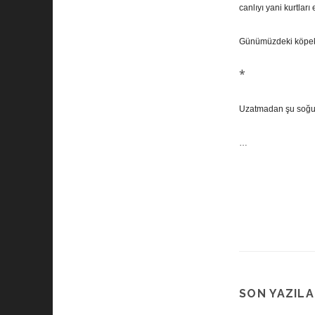
canlıyı yani kurtları 
Günümüzdeki köpekle
*
Uzatmadan şu soğuk
…
SON YAZIL