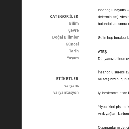
İnsanoğlu hayatta k
KATEGORILER
determinizm). Ateş b
Bilim
bulunduktan sonra a
Çevre
Doğal Bilimler
Gelin hep beraber b
Güncel
Tarih
ATEŞ
Yaşam
Dünyamız bilinen ev
İnsanoğlu sürekli av
ETIKETLER
Ve ateş bizi bugünl
varyans
varyantasyon
İyi beslenme insan be
Yiyecekleri pişirmek
Artık yağları, karbon
O zamanlar mide, çiğ