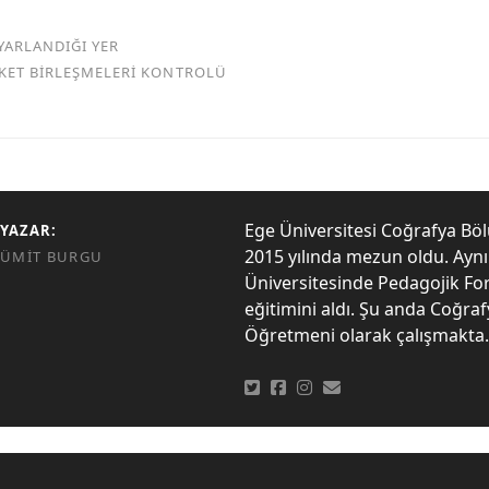
YARLANDIĞI YER
RKET BİRLEŞMELERİ KONTROLÜ
Ege Üniversitesi Coğrafya B
YAZAR:
2015 yılında mezun oldu. Aynı y
ÜMIT BURGU
Üniversitesinde Pedagojik F
eğitimini aldı. Şu anda Coğra
Öğretmeni olarak çalışmakta.