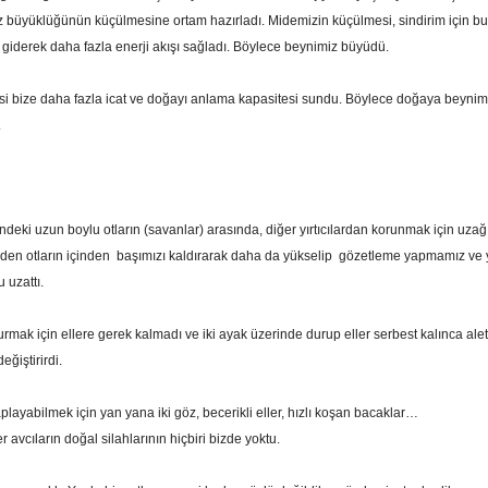
 büyüklüğünün küçülmesine ortam hazırladı. Midemizin küçülmesi, sindirim için b
 giderek daha fazla enerji akışı sağladı. Böylece beynimiz büyüdü.
i bize daha fazla icat ve doğayı anlama kapasitesi sundu. Böylece doğaya beyni
.
sindeki uzun boylu otların (savanlar) arasında, diğer yırtıcılardan korunmak için uz
zden otların içinden başımızı kaldırarak daha da yükselip gözetleme yapmamız v
uzattı.
durmak için ellere gerek kalmadı ve iki ayak üzerinde durup eller serbest kalınca a
ğiştirirdi.
layabilmek için yan yana iki göz, becerikli eller, hızlı koşan bacaklar…
r avcıların doğal silahlarının hiçbiri bizde yoktu.