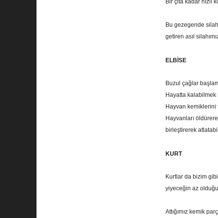
Bir çita kadar hızlı
Bu gezegende silah 
getiren asıl silahımı
ELBİSE
Buzul çağlar başlam
Hayatta kalabilmek iç
Hayvan kemiklerini 
Hayvanları öldürere
birleştirerek atlatabi
KURT
Kurtlar da bizim gib
yiyeceğin az olduğu
Attığımız kemik parç