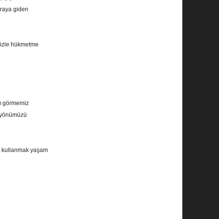
uraya giden
mizle hükmetme
ağı görmemiz
e yönümüzü
let kullanmak yaşam