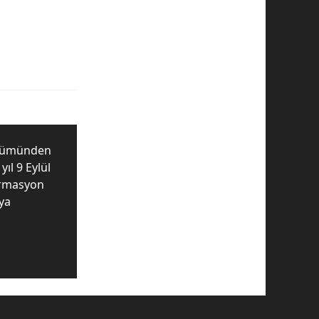
ölümünden
ıl 9 Eylül
ormasyon
fya