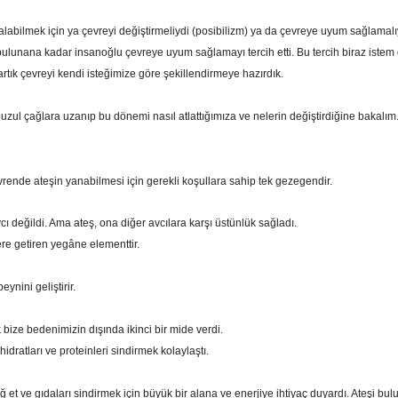
alabilmek için ya çevreyi değiştirmeliydi (posibilizm) ya da çevreye uyum sağlamalı
ulunana kadar insanoğlu çevreye uyum sağlamayı tercih etti. Bu tercih biraz istem d
rtık çevreyi kendi isteğimize göre şekillendirmeye hazırdık.
uzul çağlara uzanıp bu dönemi nasıl atlattığımıza ve nelerin değiştirdiğine bakalım
rende ateşin yanabilmesi için gerekli koşullara sahip tek gezegendir.
cı değildi. Ama ateş, ona diğer avcılara karşı üstünlük sağladı.
ere getiren yegâne elementtir.
ynini geliştirir.
 bize bedenimizin dışında ikinci bir mide verdi.
hidratları ve proteinleri sindirmek kolaylaştı.
 et ve gıdaları sindirmek için büyük bir alana ve enerjiye ihtiyaç duyardı. Ateşi bul