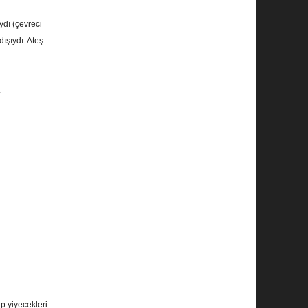
ydı (çevreci
ışıydı. Ateş
.
up yiyecekleri