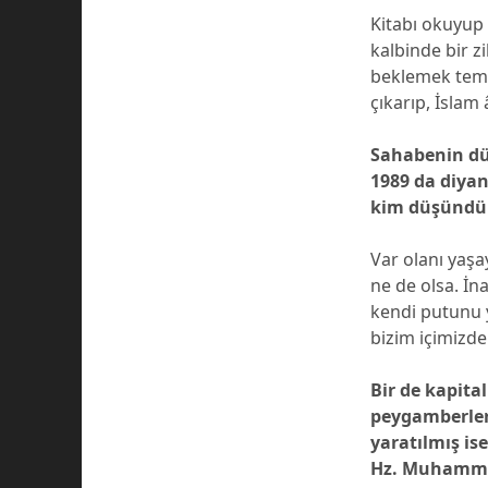
Kitabı okuyup 
kalbinde bir z
beklemek tembe
çıkarıp, İslam
Sahabenin dü
1989 da diya
kim düşündürm
Var olanı yaş
ne de olsa. İ
kendi putunu 
bizim içimizde 
Bir de kapita
peygamberleri
yaratılmış is
Hz. Muhammed