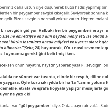
rimiz daha üstün diye düşünerek kutsi hadis yapılmış bir s
lerden bir peygamber sevgisi çıkagelir. Seviyorsak sonuna 
m gelir. Bizde sevginin normali yoktur zaten. Hepten melank
bir sevgidir gidiyor. Halbuki her bir peygamberine ayrı 
o size ne emrettiyse onu alın neyden nehiy etti ise ondan s
iz seni bütün insanlara ancak müjdeci ve uyarıcı olarak gö
u bilmezler.”(Sebe,28)
buyurarak, O’nu nasıl sevmemiz ge
asıl uymamız gerektiğini belirtmiş iken.
veceksen onun hayatını, hayatın yaparak yaşa ki, sevdiğini bil
akılda ne sünnet var tavırda, elinde bir tespih, diline d
e yaygara. Öyle kuru sıkı yılda bir hafta “canım yoluna 
mekle, etrafa ve eşrafa kopyala yapıştır mesajlarla g
uyor ne yazık ki!
ıtanlar var
“gül peygamber”
diye. O da apayrı bir vak’a. Sad