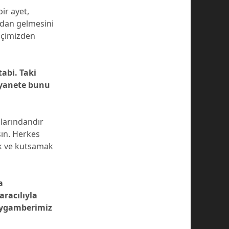
ir ayet,
ıdan gelmesini
 içimizden
abi. Taki
iyanete bunu
slarındandır
sın. Herkes
ak ve kutsamak
a
aracılıyla
peygamberimiz