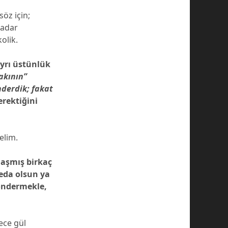
öz için;
kadar
olik.
ayrı üstünlük
akının”
nderdik; fakat
rektiğini
elim.
olaşmış birkaç
feda olsun ya
öndermekle,
ece gül