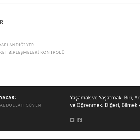
AR
YARLANDIĞI YER
RKET BİRLEŞMELERİ KONTROLÜ
Yaşamak ve Yaşatmak. Biri, A
YAZAR:
ve Öğrenmek. Diğeri, Bilmek 
ABDULLAH GÜVEN