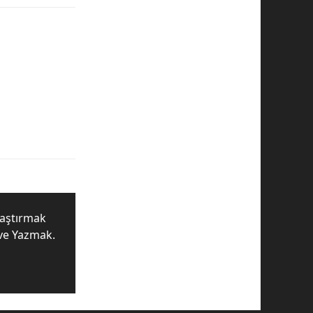
raştırmak
ve Yazmak.