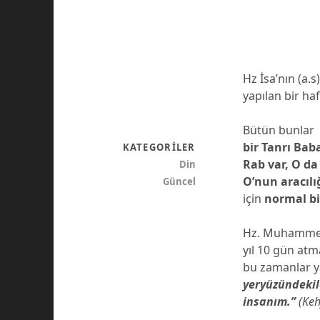
Hz İsa’nın (a.s
yapılan bir haf
Bütün bunla
bir Tanrı Baba
KATEGORILER
Rab var, O da 
Din
O’nun aracılığ
Güncel
için
normal bi
Hz. Muhamme’di
yıl 10 gün atm
bu zamanlar ya
yeryüzündekil
insanım.”
(Keh