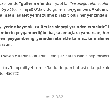
bze; bir de
“güllerin efendisi”
yaptılar, “
insanlığa rahmet olar
nbiya 107).
(Haşa!) O’da oldu güllerin peygamberi.
Akıldan,
 insan, adalet yerini zulme bırakır; olur her yer zindan.
eyi yerine koymak, zulüm ise bir şeyi yerinden etmektir” 
gamberin peygamberliğini başka amaçlara yamarsan, h
em peygamberliği yerinden etmekle kalmaz, tüm âleme
ursun.
ü seven dikenine katlanır! Demişler. Zaten işimiz hep mişle
ttp://blog.milliyet.com.tr/kutlu-dogum-haftasi-nda-gul-kok
gNo=456722
2.382