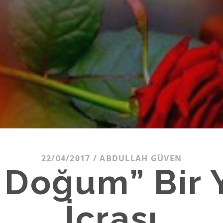
22/04/2017
/
ABDULLAH GÜVEN
 Doğum” Bir 
İcrası