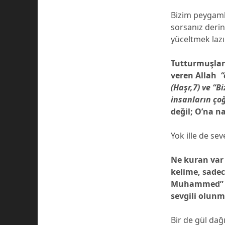
Bizim peygambe
sorsanız derin
yüceltmek lazı
Tutturmuşlar 
veren Allah
“
(Haşr,7) ve “B
insanların çoğ
değil; O’na n
Yok ille de se
Ne kuran var 
kelime, sadec
Muhammed” de
sevgili olunm
Bir de gül dağ