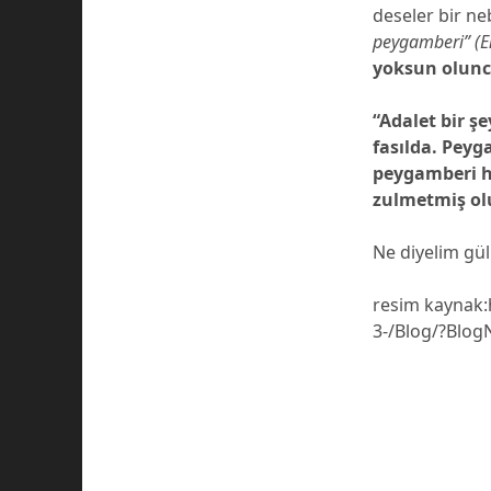
deseler bir ne
peygamberi” (E
yoksun olunca
“Adalet bir ş
fasılda. Pey
peygamberi h
zulmetmiş ol
Ne diyelim gül
resim kaynak:h
3-/Blog/?Blo