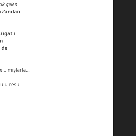
ak gelen
 iz’andan
Lügat-ı
em
 de
rle… mışlarla…
ulu-resul-