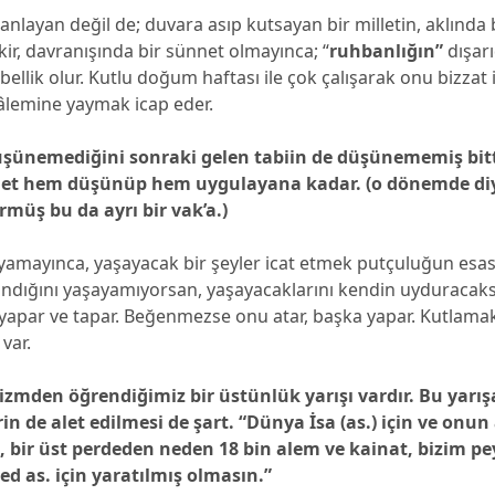
anlayan değil de; duvara asıp kutsayan bir milletin, aklında b
ikir, davranışında bir sünnet olmayınca; “
ruhbanlığın”
dışar
llik olur. Kutlu doğum haftası ile çok çalışarak onu bizzat
 âlemine yaymak icap eder.
şünemediğini sonraki gelen tabiin de düşünememiş bitt
net hem düşünüp hem uygulayana kadar. (o dönemde d
üş bu da ayrı bir vak’a.)
ayamayınca, yaşayacak bir şeyler icat etmek putçuluğun esa
nandığını yaşayamıyorsan, yaşayacaklarını kendin uyduracak
yapar ve tapar. Beğenmezse onu atar, başka yapar. Kutlam
var.
lizmden öğrendiğimiz bir üstünlük yarışı vardır. Bu yarış
n de alet edilmesi de şart. “Dünya İsa (as.) için ve onun 
e, bir üst perdeden neden 18 bin alem ve kainat, bizim 
 as. için yaratılmış olmasın.”