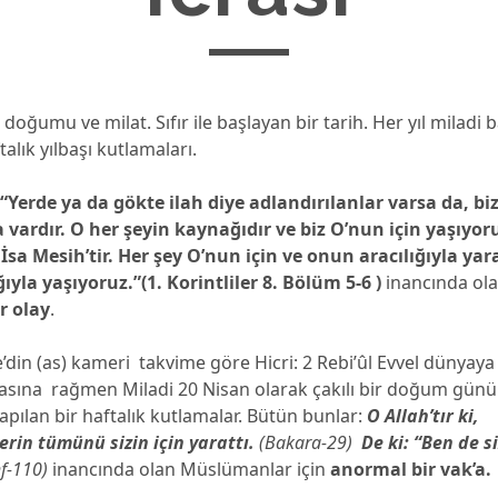
) doğumu ve milat. Sıfır ile başlayan bir tarih. Her yıl miladi
talık yılbaşı kutlamaları.
r
“Yerde ya da gökte ilah diye adlandırılanlar varsa da, bi
 vardır. O her şeyin kaynağıdır ve biz O’nun için yaşıyoru
İsa Mesih’tir. Her şey O’nun için ve onun aracılığıyla yara
ıyla yaşıyoruz.”(1. Korintliler 8. Bölüm 5-6 )
inancında ola
r olay
.
n (as) kameri takvime göre Hicri: 2 Rebi’ûl Evvel dünyaya t
asına rağmen Miladi 20 Nisan olarak çakılı bir doğum günü t
pılan bir haftalık kutlamalar. Bütün bunlar:
O Allah’tır ki,
erin tümünü sizin için yarattı.
(Bakara-29)
De ki: “Ben de si
f-110)
inancında olan Müslümanlar için
anormal bir vak’a.