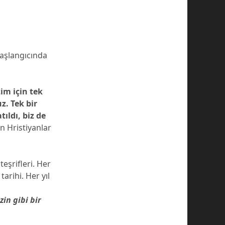
 başlangıcında
zim için tek
z. Tek bir
tıldı, biz de
n Hristiyanlar
eşrifleri. Her
arihi. Her yıl
zin gibi bir