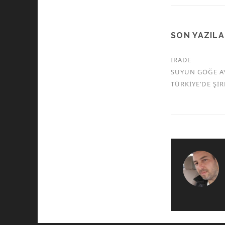
SON YAZIL
İRADE
SUYUN GÖĞE A
TÜRKİYE’DE Şİ