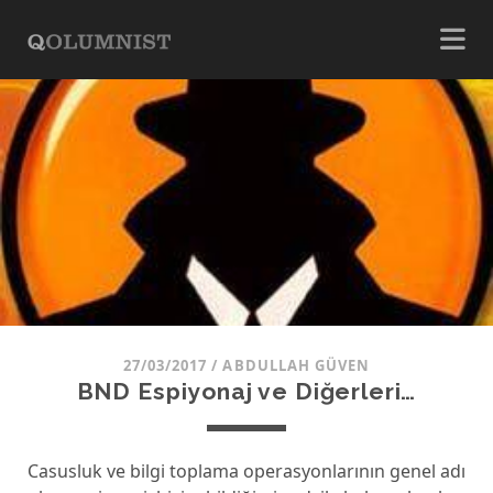
27/03/2017
/
ABDULLAH GÜVEN
BND Espiyonaj ve Diğerleri…
Casusluk ve bilgi toplama operasyonlarının genel adı