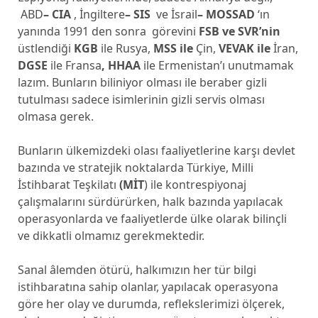
ABD
– CIA
, İngiltere
– SIS
ve İsrail
– MOSSAD
‘ın
yanında 1991 den sonra görevini
FSB ve SVR’nin
üstlendiği
KGB
ile Rusya,
MSS ile
Çin,
VEVAK ile
İran,
DGSE
ile Fransa
, HHAA
ile Ermenistan’ı unutmamak
lazım. Bunların biliniyor olması ile beraber gizli
tutulması sadece isimlerinin gizli servis olması
olmasa gerek.
Bunların ülkemizdeki olası faaliyetlerine karşı devlet
bazında ve stratejik noktalarda Türkiye, Milli
İstihbarat Teşkilatı
(MİT
) ile kontrespiyonaj
çalışmalarını sürdürürken, halk bazında yapılacak
operasyonlarda ve faaliyetlerde ülke olarak bilinçli
ve dikkatli olmamız gerekmektedir.
Sanal âlemden ötürü, halkımızın her tür bilgi
istihbaratına sahip olanlar, yapılacak operasyona
göre her olay ve durumda, reflekslerimizi ölçerek,