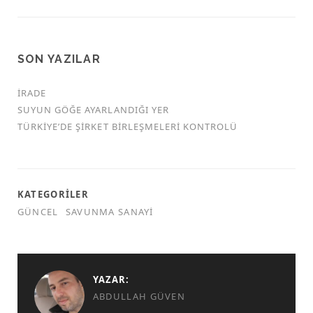
SON YAZILAR
İRADE
SUYUN GÖĞE AYARLANDIĞI YER
TÜRKİYE’DE ŞİRKET BİRLEŞMELERİ KONTROLÜ
KATEGORILER
GÜNCEL
SAVUNMA SANAYI
YAZAR:
ABDULLAH GÜVEN