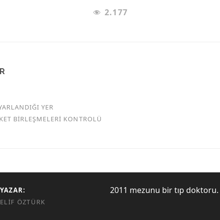
2.177
AR
YARLANDIĞI YER
RKET BİRLEŞMELERİ KONTROLÜ
2011 mezunu bir tıp doktoru.
YAZAR:
ELIF ÖZTÜRK