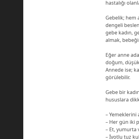
hastalığı olanl
Gebelik; hem a
dengeli beslen
gebe kadın, ge
almak, bebeğin
Eğer anne aday
doğum, düşük d
Annede ise; ka
görülebilir.
Gebe bir kadın
hususlara dik
– Yemeklerini a
– Her gün iki 
– Et, yumurta 
– İyotlu tuz ku