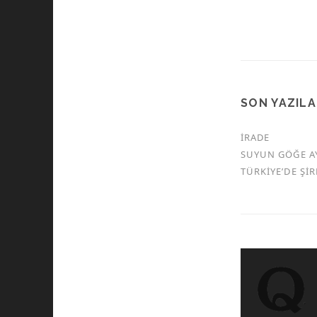
SON YAZIL
İRADE
SUYUN GÖĞE A
TÜRKİYE’DE Şİ