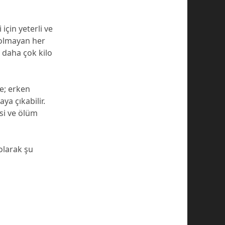
çin yeterli ve
 olmayan her
 daha çok kilo
e; erken
ya çıkabilir.
si ve ölüm
olarak şu