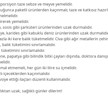
 porsiyon taze sebze ve meyve yemelidir.
ğunca paketli ürünlerden kaçınmalı; taze ve katkısız hazır
nelmelidir.
irirerek yemelidir.
, sosis gibi şarküteri ürünlerinden uzak durmalıdır.
idye, karides gibi kabuklu deniz ürünlerinden uzak durmalıdır
azla iki kere balık tüketmelidir. Civa gibi ağır metallerin ze
 balık tüketimini sınırlamalıdır.
tüketimini sınırlamalıdır.
ene, papatya gibi bilindik bitki çayları dışında, doktora danı
lidir.
ihmal etmemeli, her gün iki litre su içmelidir.
lı içeceklerden kaçınmalıdır.
iye ettiği ilaçları düzenli kullanmalıdır.
ıktan uzak, sağlıklı günler dilerim!