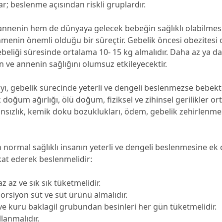
ar; beslenme açısından riskli gruplardır.
nnenin hem de dünyaya gelecek bebeğin sağlıklı olabilmesi i
menin önemli olduğu bir süreçtir. Gebelik öncesi obezitesi
beliği süresinde ortalama 10- 15 kg almalıdır. Daha az ya da
 ve annenin sağlığını olumsuz etkileyecektir.
ı, gebelik sürecinde yeterli ve dengeli beslenmezse bebekt
oğum ağırlığı, ölü doğum, fiziksel ve zihinsel gerilikler orta
nsızlık, kemik doku bozuklukları, ödem, gebelik zehirlenme
 normal sağlıklı insanın yeterli ve dengeli beslenmesine ek 
kat ederek beslenmelidir:
z az ve sık sık tüketmelidir.
porsiyon süt ve süt ürünü almalıdır.
ve kuru baklagil grubundan besinleri her gün tüketmelidir.
llanmalıdır.