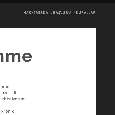
HAKKIMIZDA
BAŞVURU
KURALLAR
enme
lenme
özellikli
mek istiyorum.
e kronik