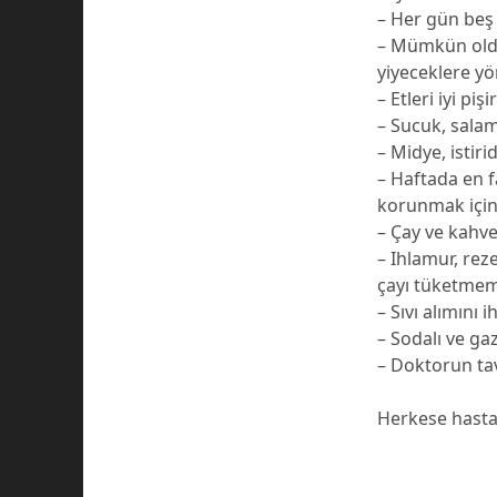
– Her gün beş
– Mümkün oldu
yiyeceklere yö
– Etleri iyi piş
– Sucuk, salam
– Midye, istir
– Haftada en f
korunmak için,
– Çay ve kahve 
– Ihlamur, rez
çayı tüketmeme
– Sıvı alımını 
– Sodalı ve gaz
– Doktorun tavs
Herkese hastal