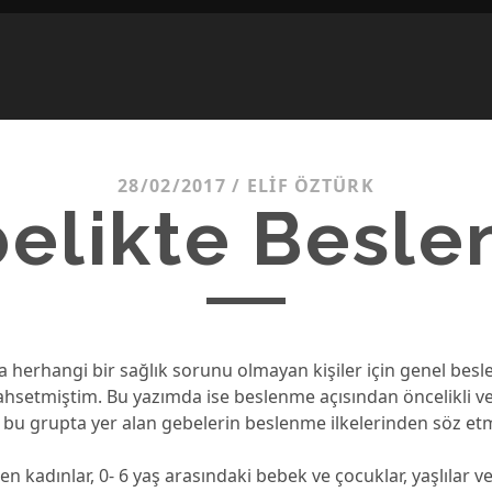
28/02/2017
/
ELIF ÖZTÜRK
elikte Besl
 herhangi bir sağlık sorunu olmayan kişiler için genel bes
ahsetmiştim. Bu yazımda ise beslenme açısından öncelikli ve 
 bu grupta yer alan gebelerin beslenme ilkelerinden söz et
en kadınlar, 0- 6 yaş arasındaki bebek ve çocuklar, yaşlılar v