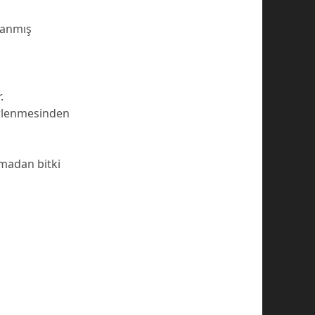
lanmış
.
hirlenmesinden
şmadan bitki