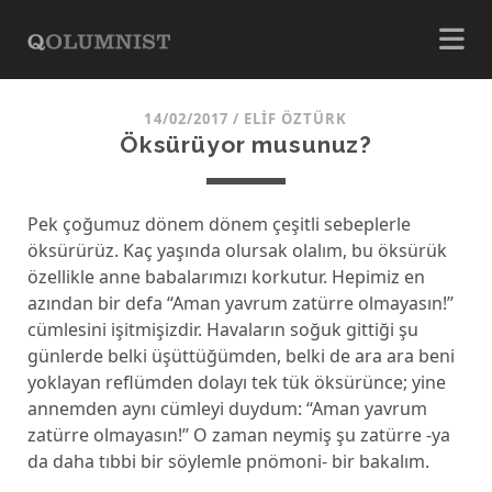
14/02/2017
/
ELIF ÖZTÜRK
Öksürüyor musunuz?
Pek çoğumuz dönem dönem çeşitli sebeplerle
öksürürüz. Kaç yaşında olursak olalım, bu öksürük
özellikle anne babalarımızı korkutur. Hepimiz en
azından bir defa ‘‘Aman yavrum zatürre olmayasın!’’
cümlesini işitmişizdir. Havaların soğuk gittiği şu
günlerde belki üşüttüğümden, belki de ara ara beni
yoklayan reflümden dolayı tek tük öksürünce; yine
annemden aynı cümleyi duydum: ‘‘Aman yavrum
zatürre olmayasın!’’ O zaman neymiş şu zatürre -ya
da daha tıbbi bir söylemle pnömoni- bir bakalım.