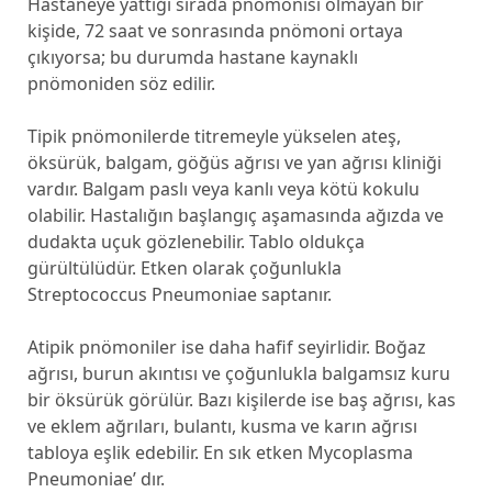
Hastaneye yattığı sırada pnömonisi olmayan bir
kişide, 72 saat ve sonrasında pnömoni ortaya
çıkıyorsa; bu durumda hastane kaynaklı
pnömoniden söz edilir.
Tipik pnömonilerde titremeyle yükselen ateş,
öksürük, balgam, göğüs ağrısı ve yan ağrısı kliniği
vardır. Balgam paslı veya kanlı veya kötü kokulu
olabilir. Hastalığın başlangıç aşamasında ağızda ve
dudakta uçuk gözlenebilir. Tablo oldukça
gürültülüdür. Etken olarak çoğunlukla
Streptococcus Pneumoniae saptanır.
Atipik pnömoniler ise daha hafif seyirlidir. Boğaz
ağrısı, burun akıntısı ve çoğunlukla balgamsız kuru
bir öksürük görülür. Bazı kişilerde ise baş ağrısı, kas
ve eklem ağrıları, bulantı, kusma ve karın ağrısı
tabloya eşlik edebilir. En sık etken Mycoplasma
Pneumoniae’ dır.