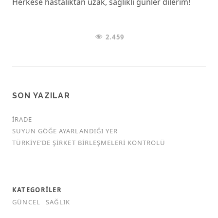
Herkese hastalıktan uzak, sağlıklı günler dilerim!
2.459
SON YAZILAR
İRADE
SUYUN GÖĞE AYARLANDIĞI YER
TÜRKİYE’DE ŞİRKET BİRLEŞMELERİ KONTROLÜ
KATEGORILER
GÜNCEL
SAĞLIK