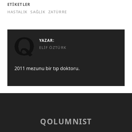
ETIKETLER
HASTALIK
SAĞLIK
ZATÜRRE
YAZAR:
ELIF ÖZTÜRK
2011 mezunu bir tıp doktoru.
QOLUMNIST