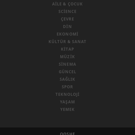
AILE & ÇOCUK
SCIENCE
ÇEVRE
DIN
EKONOMI
KÜLTÜR & SANAT
KITAP
MÜZIK
SINEMA
GÜNCEL
SAĞLIK
SPOR
TEKNOLOJI
YAŞAM
YEMEK
QOSHE