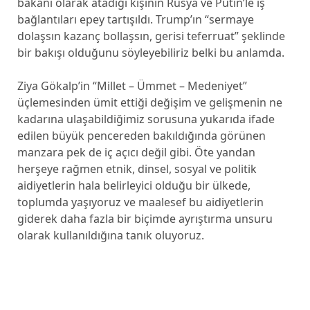
bakanı olarak atadığı kişinin Rusya ve Putin’le iş
bağlantıları epey tartışıldı. Trump’ın “sermaye
dolaşsın kazanç bollaşsın, gerisi teferruat” şeklinde
bir bakışı olduğunu söyleyebiliriz belki bu anlamda.
Ziya Gökalp’in “Millet – Ümmet – Medeniyet”
üçlemesinden ümit ettiği değişim ve gelişmenin ne
kadarına ulaşabildiğimiz sorusuna yukarıda ifade
edilen büyük pencereden bakıldığında görünen
manzara pek de iç açıcı değil gibi. Öte yandan
herşeye rağmen etnik, dinsel, sosyal ve politik
aidiyetlerin hala belirleyici olduğu bir ülkede,
toplumda yaşıyoruz ve maalesef bu aidiyetlerin
giderek daha fazla bir biçimde ayrıştırma unsuru
olarak kullanıldığına tanık oluyoruz.