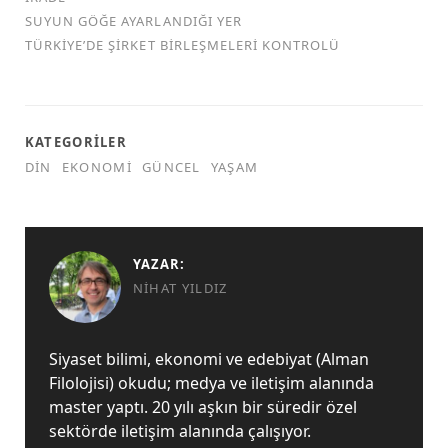
SUYUN GÖĞE AYARLANDIĞI YER
TÜRKİYE’DE ŞİRKET BİRLEŞMELERİ KONTROLÜ
KATEGORILER
DIN
EKONOMI
GÜNCEL
YAŞAM
YAZAR:
NIHAT YILDIZ
Siyaset bilimi, ekonomi ve edebiyat (Alman
Filolojisi) okudu; medya ve iletişim alanında
master yaptı. 20 yılı aşkın bir süredir özel
sektörde iletişim alanında çalışıyor.