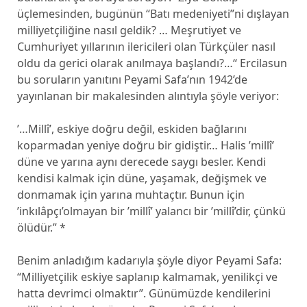
üçlemesinden, bugünün “Batı medeniyeti”ni dışlayan
milliyetçiliğine nasıl geldik? … Meşrutiyet ve
Cumhuriyet yıllarının ilericileri olan Türkçüler nasıl
oldu da gerici olarak anılmaya başlandı?…“ Ercilasun
bu soruların yanıtını Peyami Safa’nın 1942’de
yayınlanan bir makalesinden alıntıyla şöyle veriyor:
’…Millî’, eskiye doğru değil, eskiden bağlarını
koparmadan yeniye doğru bir gidiştir… Halis ’millî’
düne ve yarına aynı derecede saygı besler. Kendi
kendisi kalmak için düne, yaşamak, değişmek ve
donmamak için yarına muhtaçtır. Bunun için
’inkılâpçı’olmayan bir ’millî’ yalancı bir ’millî’dir, çünkü
ölüdür.” *
Benim anladığım kadarıyla şöyle diyor Peyami Safa:
“Milliyetçilik eskiye saplanıp kalmamak, yenilikçi ve
hatta devrimci olmaktır”. Günümüzde kendilerini