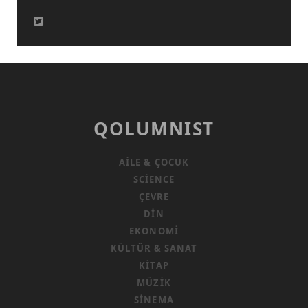
QOLUMNIST
AILE & ÇOCUK
SCIENCE
ÇEVRE
DIN
EKONOMI
KÜLTÜR & SANAT
KITAP
MÜZIK
SINEMA