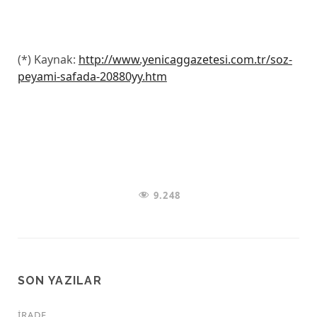
(*) Kaynak:
http://www.yenicaggazetesi.com.tr/soz-
peyami-safada-20880yy.htm
9.248
SON YAZILAR
İRADE