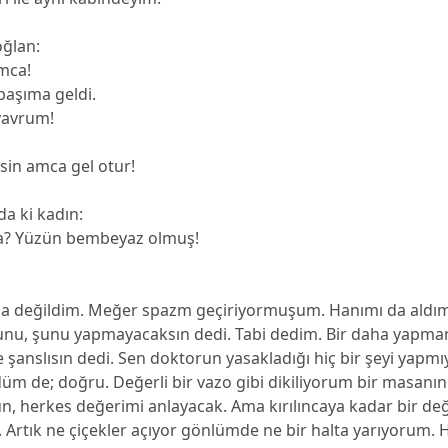
oğlan:
mca!
başıma geldi.
yavrum!
esin amca gel otur!
a ki kadın:
ca? Yüzün bembeyaz olmuş!
nda değildim. Meğer spazm geçiriyormuşum. Hanımı da aldı
 şunu, şunu yapmayacaksın dedi. Tabi dedim. Bir daha yapma
 şanslısın dedi. Sen doktorun yasakladığı hiç bir şeyi yapmı
m de; doğru. Değerli bir vazo gibi dikiliyorum bir masanın
ün, herkes değerimi anlayacak. Ama kırılıncaya kadar bir de
. Artık ne çiçekler açıyor gönlümde ne bir halta yarıyorum.