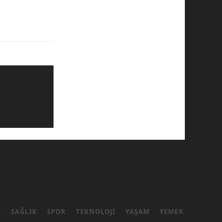
L
SAĞLIK
SPOR
TEKNOLOJI
YAŞAM
YEMEK