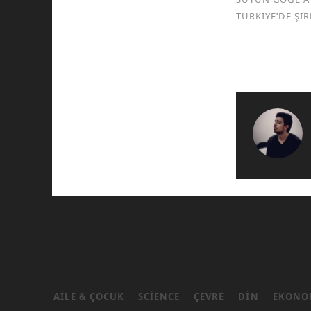
TÜRKİYE’DE Şİ
AILE & ÇOCUK
SCIENCE
ÇEVRE
DIN
EKONO