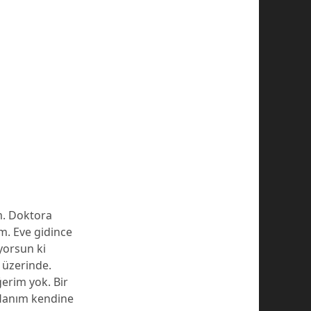
m. Doktora
m. Eve gidince
yorsun ki
 üzerinde.
ğerim yok. Bir
 Hanım kendine