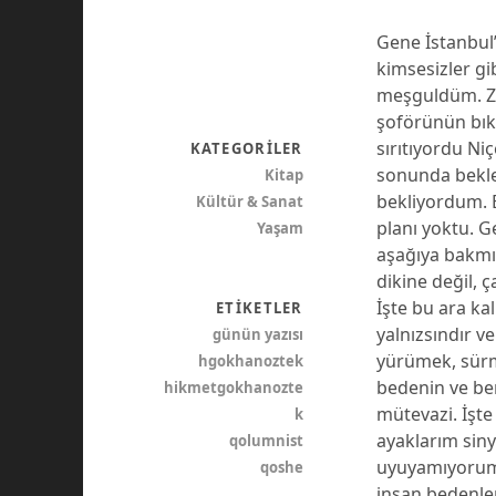
Gene İstanbul’
kimsesizler gi
meşguldüm. Za
şoförünün bık
sırıtıyordu Ni
KATEGORILER
sonunda bekle
Kitap
bekliyordum. 
Kültür & Sanat
planı yoktu. G
Yaşam
aşağıya bakmış
dikine değil,
İşte bu ara ka
ETIKETLER
yalnızsındır v
günün yazısı
yürümek, sürm
hgokhanoztek
bedenin ve ben
hikmetgokhanozte
mütevazi. İşt
k
ayaklarım siny
qolumnist
uyuyamıyorum. 
qoshe
insan bedenler