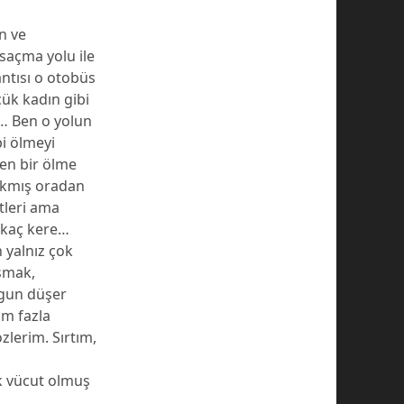
n ve
 saçma yolu ile
ntısı o otobüs
ük kadın gibi
i… Ben o yolun
i ölmeyi
en bir ölme
çıkmış oradan
tleri ama
rkaç kere…
n yalnız çok
uşmak,
rgun düşer
ım fazla
lerim. Sırtım,
ek vücut olmuş