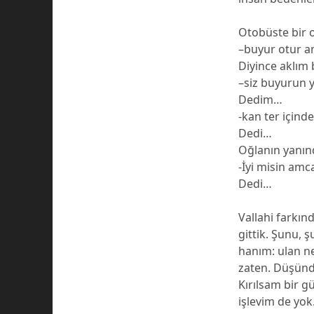
Otobüste bir 
–buyur otur a
Diyince aklım 
–siz buyurun 
Dedim…
-kan ter içind
Dedi…
Oğlanın yanınd
-İyi misin am
Dedi…
Vallahi farkı
gittik. Şunu,
hanım: ulan ne
zaten. Düşündü
Kırılsam bir g
işlevim de yok