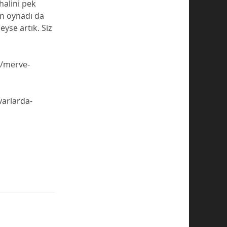
halini pek
n oynadı da
yse artık. Siz
/merve-
varlarda-