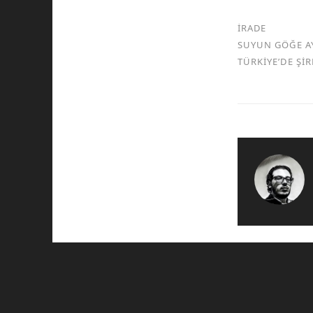
İRADE
SUYUN GÖĞE A
TÜRKİYE’DE Şİ