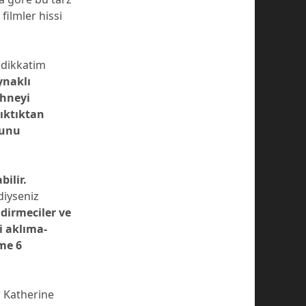
filmler hissi
 dikkatim
ynaklı
ahneyi
ıktıktan
ğunu
bilir.
diyseniz
ndirmeciler ve
i aklıma-
me 6
?
Katherine