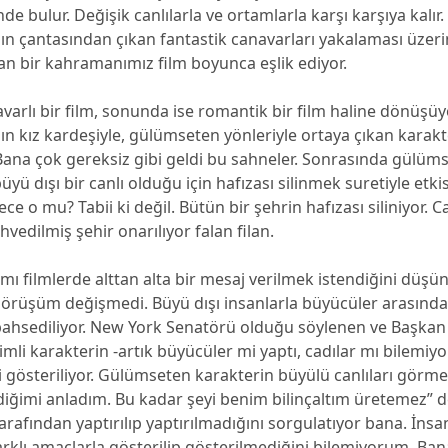
de bulur. Değişik canlılarla ve ortamlarla karşı karşıya kalır. 
n çantasından çıkan fantastik canavarları yakalaması üzeri
an bir kahramanımız film boyunca eşlik ediyor.
varlı bir film, sonunda ise romantik bir film haline dönüşüy
n kız kardeşiyle, gülümseten yönleriyle ortaya çıkan karakt
Bana çok gereksiz gibi geldi bu sahneler. Sonrasında gülüm
yü dışı bir canlı olduğu için hafızası silinmek suretiyle etki
dece o mu? Tabii ki değil. Bütün bir şehrin hafızası siliniyor. 
vedilmiş şehir onarılıyor falan filan.
ı filmlerde alttan alta bir mesaj verilmek istendiğini düş
görüşüm değişmedi. Büyü dışı insanlarla büyücüler arasında
ahsediliyor. New York Senatörü olduğu söylenen ve Başkan 
mli karakterin -artık büyücüler mi yaptı, cadılar mı bilemiy
 gösteriliyor. Gülümseten karakterin büyülü canlıları görm
iğimi anladım. Bu kadar şeyi benim bilinçaltım üretemez” 
 tarafından yaptırılıp yaptırılmadığını sorgulatıyor bana. İns
rklı amaçlarla gösterilip gösterilmediğini bilemiyorum. Ban