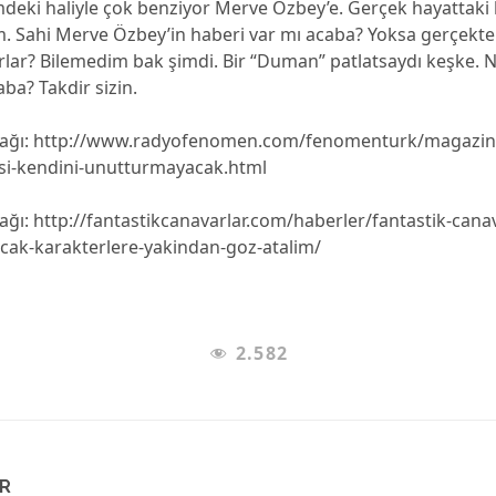
deki haliyle çok benziyor Merve Özbey’e. Gerçek hayattaki 
 Sahi Merve Özbey’in haberi var mı acaba? Yoksa gerçekte
orlar? Bilemedim bak şimdi. Bir “Duman” patlatsaydı keşke. Ne
aba? Takdir sizin.
nağı: http://www.radyofenomen.com/fenomenturk/magazin
isi-kendini-unutturmayacak.html
ğı: http://fantastikcanavarlar.com/haberler/fantastik-cana
acak-karakterlere-yakindan-goz-atalim/
2.582
AR