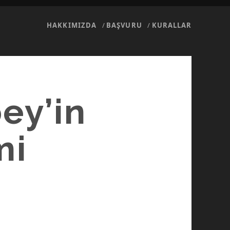
HAKKIMIZDA
BAŞVURU
KURALLAR
ey’in
mi