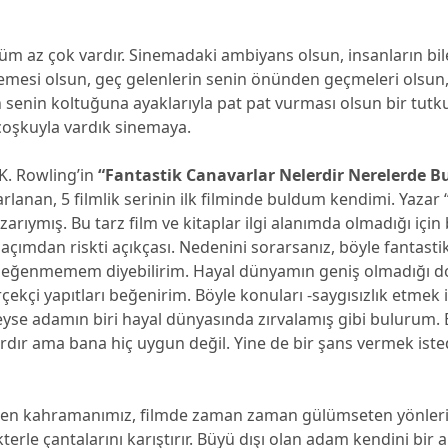
m az çok vardır. Sinemadaki ambiyans olsun, insanların bil
emesi olsun, geç gelenlerin senin önünden geçmeleri olsun,
n senin koltuğuna ayaklarıyla pat pat vurması olsun bir tutk
coşkuyla vardık sinemaya.
. K. Rowling’in
“Fantastik Canavarlar Nelerdir Nerelerde B
rlanan, 5 filmlik serinin ilk filminde buldum kendimi. Yazar
zarıymış. Bu tarz film ve kitaplar ilgi alanımda olmadığı için
çımdan riskti açıkçası. Nedenini sorarsanız, böyle fantastik
beğenmemem diyebilirim. Hayal dünyamın geniş olmadığı d
rçekçi yapıtları beğenirim. Böyle konuları -saygısızlık etme
yse adamın biri hayal dünyasında zırvalamış gibi bulurum. 
rdır ama bana hiç uygun değil. Yine de bir şans vermek ist
enen kahramanımız, filmde zaman zaman gülümseten yönleri
kterle çantalarını karıştırır. Büyü dışı olan adam kendini bir