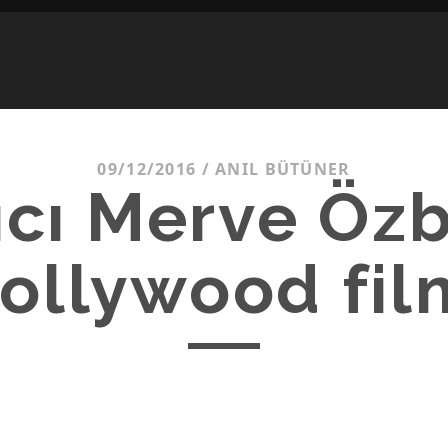
09/12/2016
/
ANIL BÜTÜNER
ıcı Merve Özb
ollywood fil