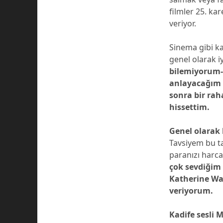
filmler 25. kar
veriyor.
Sinema gibi ka
genel olarak iy
bilemiyorum-
anlayacağım d
sonra bir rah
hissettim.
Genel olarak
Tavsiyem bu ta
paranızı harca
çok sevdiğim
Katherine Wat
veriyorum.
Kadife sesli