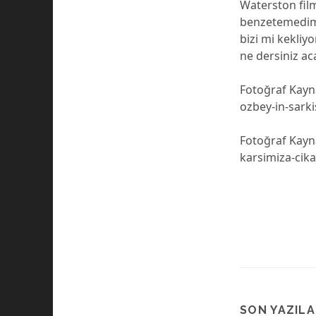
Waterston film
benzetemedim.
bizi mi kekliy
ne dersiniz ac
Fotoğraf Kay
ozbey-in-sark
Fotoğraf Kayna
karsimiza-cik
SON YAZIL