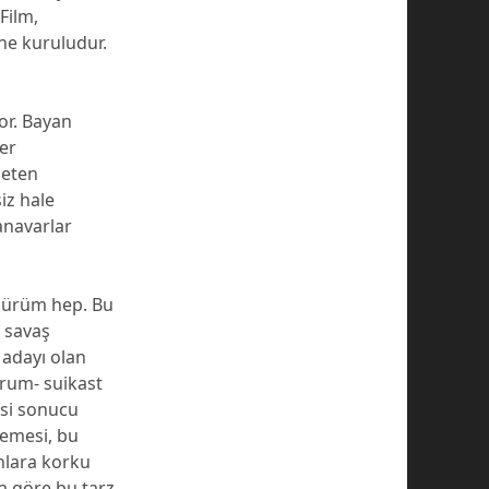
Film,
ne kuruludur.
or. Bayan
er
seten
siz hale
Canavarlar
ünürüm hep. Bu
 savaş
adayı olan
orum- suikast
esi sonucu
demesi, bu
anlara korku
a göre bu tarz