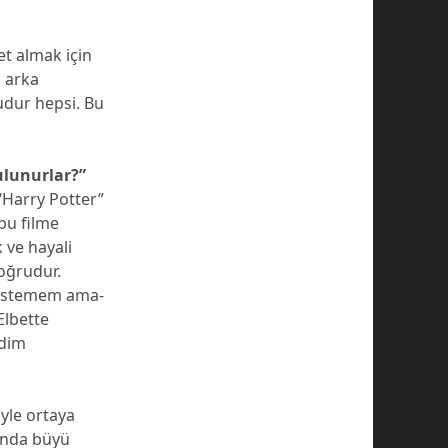
et almak için
 arka
udur hepsi. Bu
ulunurlar?”
 “Harry Potter”
 bu filme
 ve hayali
oğrudur.
k istemem ama-
Elbette
edim
yle ortaya
 anda büyü