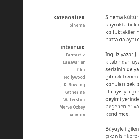
Sinema kültürü
KATEGORILER
kuyrukta bekl
Sinema
koltuktakileri
hafta da aynı 
ETIKETLER
İngiliz yazar J
Fantastik
kitabından uya
Canavarlar
serisinin de ya
film
gitmek benim a
Hollywood
konuları pek 
J. K. Rowling
Dolayısıyla ge
Katherine
deyimi yerinde
Waterston
beğenenler va
Merve Özbey
kendimce.
sinema
Büyüyle ilgil
çıkan bir kara