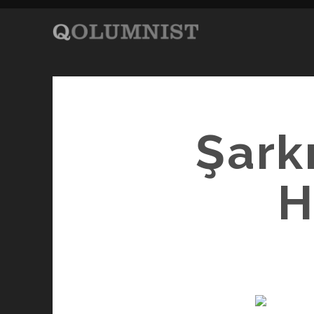
Şark
H