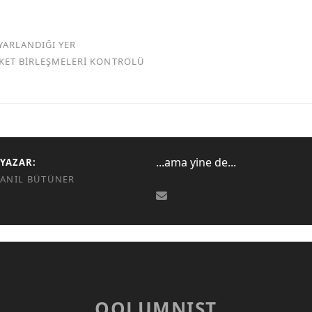
YARLANDIĞI YER
RKET BİRLEŞMELERİ KONTROLÜ
...ama yine de...
YAZAR:
ANIL BÜTÜNER
QOLUMNIST