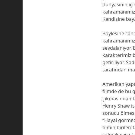
dünyasının için
kahramanımızı
Kendisine bay
Böylesine cana
kahramanımızı
sevdalanıyor. 
karakterimiz bü
getiriliyor. Sa
tarafından mah
Amerikan yapım
filmde de bu 
çıkmasından b
Henry Shaw isi
sonucu ölmesi
“Hayal görmed
filmin birileri
salmak veya fa