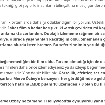
e tekniği gibi şeylerle insanların bilinçaltına mesaj gönderen 
ranlık ortamlarda daha iyi odaklandığımı biliyorum. Üstelik
idir.
Fakat film o kadar karışıktı ki -artık çeviriden mi ka
 anlamakta zorlandım.
Dublajlı izlememe rağmen bir s
iye, o sırada yaşananları kaçırdığım oldu. Sinemadan ç
atlama olurdu ister istemez. Bu sefer zihnimin yoruldu
 beğenemediğim bir film oldu.
Tarzım olmadığı için de ola
rz filmleri daha önce izlemediyseniz ya da izleyip beğenme
mamanızdır. Yine de siz bilirsiniz.
Görsellik, efektler, sesle
 şarkıcı Merve Özbey’e benzeyen -her gördüğümde o geld
erston hatrına IMDb puanı 10 üzerinden 7.8 olan bu fil
 Merve Özbey ne zamandır Hollywood’da oynuyordu yahu