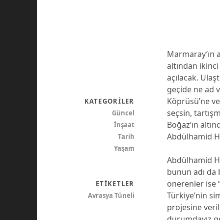
Marmaray’ın ar
altından ikinc
açılacak. Ulaş
geçide ne ad v
Köprüsü’ne ver
KATEGORILER
seçsin, tartış
Güncel
Boğaz’ın altınd
İnşaat
Abdülhamid Ha
Tarih
Yaşam
Abdülhamid Ha
bunun adı da b
önerenler ise 
ETIKETLER
Türkiye’nin si
Avrasya Tüneli
projesine ver
durumdayız gen