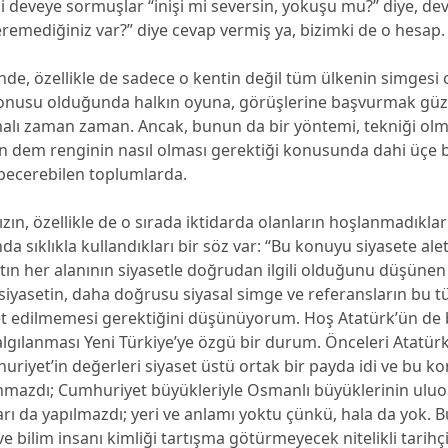
i deveye sormuşlar “inişi mi seversin, yokuşu mu?” diye, de
veremediğiniz var?” diye cevap vermiş ya, bizimki de o hesap.
de, özellikle de sadece o kentin değil tüm ülkenin simgesi
konusu olduğunda halkın oyuna, görüşlerine başvurmak güze
malı zaman zaman. Ancak, bunun da bir yöntemi, tekniği olma
yın dem renginin nasıl olması gerektiği konusunda dahi üçe
becerebilen toplumlarda.
ızın, özellikle de o sırada iktidarda olanların hoşlanmadıkları 
nda sıklıkla kullandıkları bir söz var: “Bu konuyu siyasete ale
tın her alanının siyasetle doğrudan ilgili olduğunu düşüne
k siyasetin, daha doğrusu siyasal simge ve referansların bu 
et edilmemesi gerektiğini düşünüyorum. Hoş Atatürk’ün de b
lgılanması Yeni Türkiye’ye özgü bir durum. Önceleri Atatür
iyet’in değerleri siyaset üstü ortak bir payda idi ve bu k
nmazdı; Cumhuriyet büyükleriyle Osmanlı büyüklerinin uluo
arı da yapılmazdı; yeri ve anlamı yoktu çünkü, hala da yok. 
 bilim insanı kimliği tartışma götürmeyecek nitelikli tarihçi