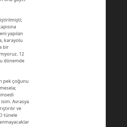
tirilmişti;
kapısına
eni yapılan
a, karayolu
a bir
amıyoruz. 12
 bu dönemde
rin pek çoğunu
r mesela;
nimsedi
 isim. Avrasya
ştırılır ve
 O tünele
llanmayacaklar