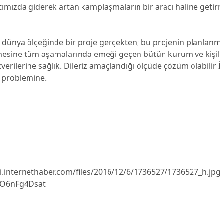
tımızda giderek artan kamplaşmaların bir aracı haline get
i dünya ölçeğinde bir proje gerçekten; bu projenin planlan
lmesine tüm aşamalarında emeği geçen bütün kurum ve kişil
verilerine sağlık. Dileriz amaçlandığı ölçüde çözüm olabilir 
 problemine.
/i.internethaber.com/files/2016/12/6/1736527/1736527_h.jp
5O6nFg4Dsat