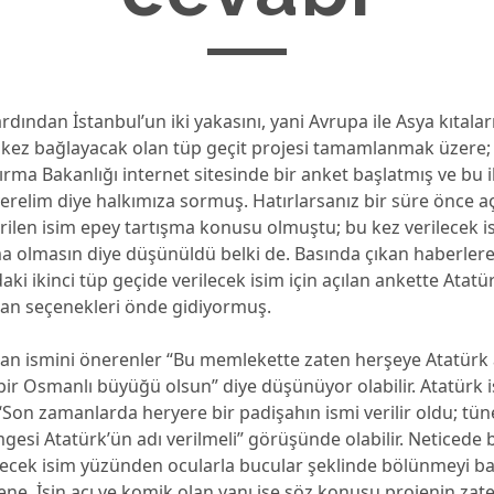
dından İstanbul’un iki yakasını, yani Avrupa ile Asya kıtalar
i kez bağlayacak olan tüp geçit projesi tamamlanmak üzere;
tırma Bakanlığı internet sitesinde bir anket başlatmış ve bu i
erelim diye halkımıza sormuş. Hatırlarsanız bir süre önce a
ilen isim epey tartışma konusu olmuştu; bu kez verilecek i
ma olmasın diye düşünüldü belki de. Basında çıkan haberler
aki ikinci tüp geçide verilecek isim için açılan ankette Atatü
n seçenekleri önde gidiyormuş.
n ismini önerenler “Bu memlekette zaten herşeye Atatürk a
ir Osmanlı büyüğü olsun” diye düşünüyor olabilir. Atatürk 
“Son zamanlarda heryere bir padişahın ismi verilir oldu; t
mgesi Atatürk’ün adı verilmeli” görüşünde olabilir. Neticede b
ilecek isim yüzünden ocularla bucular şeklinde bölünmeyi b
e. İşin acı ve komik olan yanı ise söz konusu projenin zat