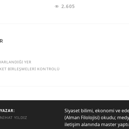
2.605
AR
YARLANDIĞI YER
RKET BİRLEŞMELERİ KONTROLÜ
Siyaset bilimi, ekonomi ve ed
YAZAR:
(Alman Filolojisi) okudu; med
NIHAT YILDIZ
iletişim alanında master yaptı. 