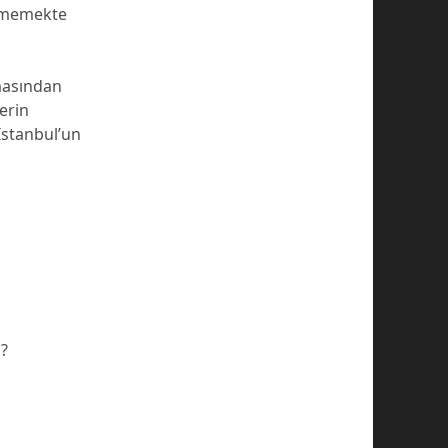
irmemekte
masından
erin
İstanbul’un
g?