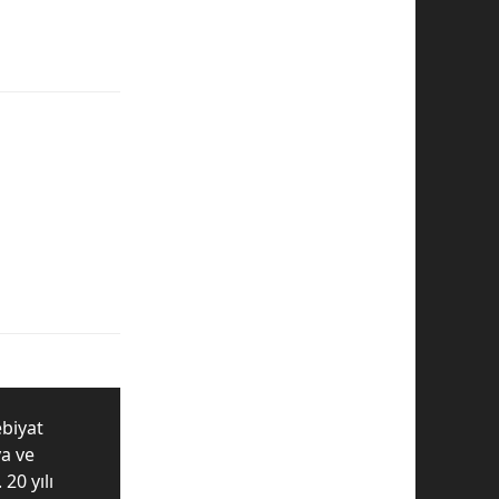
ebiyat
ya ve
20 yılı