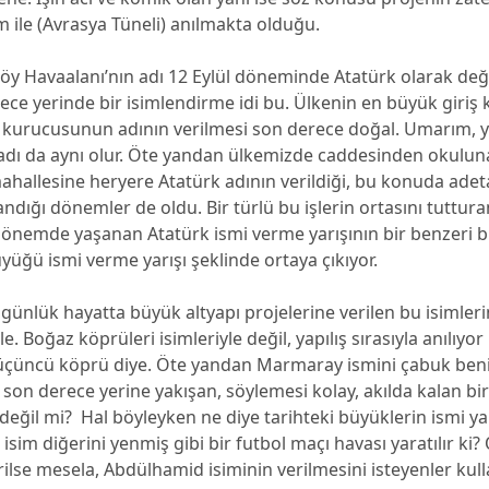
im ile (Avrasya Tüneli) anılmakta olduğu.
köy Havaalanı’nın adı 12 Eylül döneminde Atatürk olarak değiş
ce yerinde bir isimlendirme idi bu. Ülkenin en büyük giriş 
 kurucusunun adının verilmesi son derece doğal. Umarım, y
 adı da aynı olur. Öte yandan ülkemizde caddesinden okulun
hallesine heryere Atatürk adının verildiği, bu konuda adet
ndığı dönemler de oldu. Bir türlü bu işlerin ortasını tuttur
 dönemde yaşanan Atatürk ismi verme yarışının bir benzeri
üğü ismi verme yarışı şeklinde ortaya çıkıyor.
günlük hayatta büyük altyapı projelerine verilen bu isimle
e. Boğaz köprüleri isimleriyle değil, yapılış sırasıyla anılıyo
ci, üçüncü köprü diye. Öte yandan Marmaray ismini çabuk be
son derece yerine yakışan, söylemesi kolay, akılda kalan bir
değil mi? Hal böyleyken ne diye tarihteki büyüklerin ismi yarı
isim diğerini yenmiş gibi bir futbol maçı havası yaratılır ki?
rilse mesela, Abdülhamid isiminin verilmesini isteyenler ku