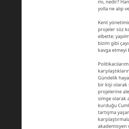
mı, nedir? Han
yolla ne alıp 
Kent yönetimin
projeler söz 
elbette; yapıl
bizim gibi ça
kavga etmeyi 
Politikacılarım
karşılaştıkları
Gündelik haya
bir kişi olara
projelerine al
simge olarak a
kurduğu Cumhur
tartışma yaşa
karşılaştırmal
akademisyen ve