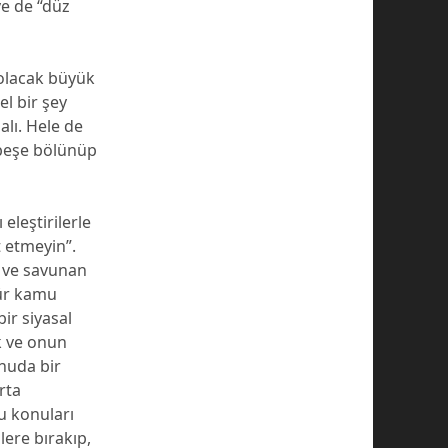
ve de “düz
 olacak büyük
l bir şey
lı. Hele de
 beşe bölünüp
eleştirilerle
t etmeyin”.
n ve savunan
tür kamu
ir siyasal
k ve onun
onuda bir
rta
Bu konuları
lere bırakıp,