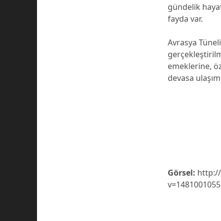
gündelik haya
fayda var.
Avrasya Tünel
gerçekleştiri
emeklerine, öz
devasa ulaşım
Görsel:
http:/
v=148100105