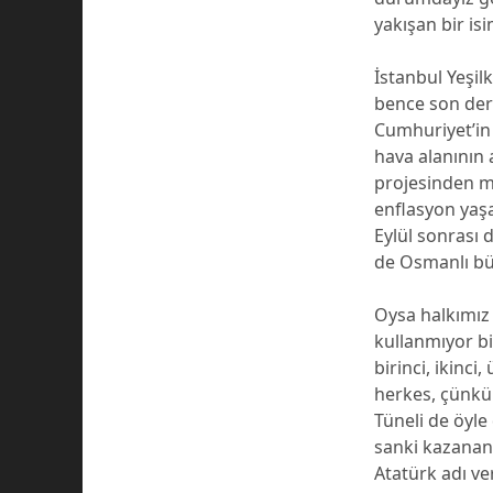
yakışan bir is
İstanbul Yeşil
bence son dere
Cumhuriyet’in
hava alanının
projesinden ma
enflasyon yaşa
Eylül sonrası
de Osmanlı büy
Oysa halkımız 
kullanmıyor bil
birinci, ikin
herkes, çünkü 
Tüneli de öyle 
sanki kazanan 
Atatürk adı ve