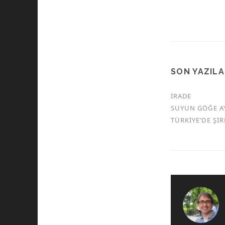
SON YAZIL
İRADE
SUYUN GÖĞE A
TÜRKİYE’DE Şİ