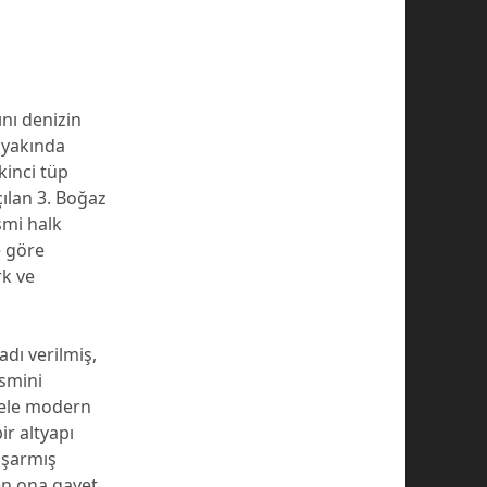
ını denizin
 yakında
kinci tüp
çılan 3. Boğaz
smi halk
e göre
rk ve
dı verilmiş,
ismini
ünele modern
ir altyapı
aşarmış
en ona gayet