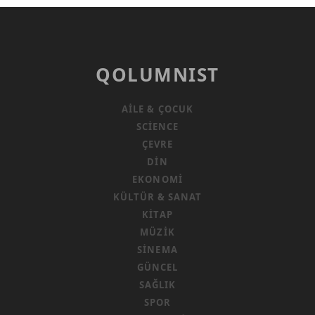
QOLUMNIST
AILE & ÇOCUK
SCIENCE
ÇEVRE
DIN
EKONOMI
KÜLTÜR & SANAT
KITAP
MÜZIK
SINEMA
GÜNCEL
SAĞLIK
SPOR