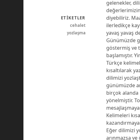
gelenekler, di
değerlerimizin
diyebiliriz. M
ETIKETLER
ilerledikçe ka
cehalet
yavaş yavaş d
yozlaşma
Günümüzde geli
göstermiş ve t
başlamıştır. Y
Türkçe kelimel
kısaltılarak y
dilimizi yozla
günümüzde art
birçok alanda 
yönelmiştir. 
mesajlaşmaya 
Kelimeleri kıs
kazandırmayaca
Eğer dilimizi 
arınmazsa ve ö