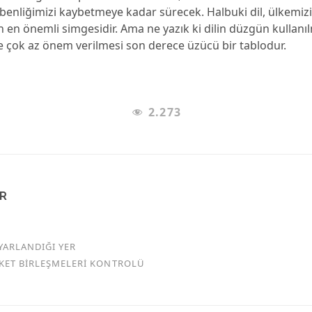
enliğimizi kaybetmeye kadar sürecek. Halbuki dil, ülkemizin
n en önemli simgesidir. Ama ne yazık ki dilin düzgün kullan
e çok az önem verilmesi son derece üzücü bir tablodur.
2.273
AR
YARLANDIĞI YER
RKET BİRLEŞMELERİ KONTROLÜ