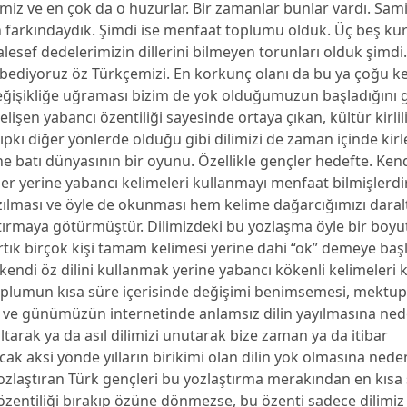
limiz ve en çok da o huzurlar. Bir zamanlar bunlar vardı. Sam
 farkındaydık. Şimdi ise menfaat toplumu olduk. Üç beş kur
aalesef dedelerimizin dillerini bilmeyen torunları olduk şimd
ybediyoruz öz Türkçemizi. En korkunç olanı da bu ya çoğu k
eğişikliğe uğraması bizim de yok olduğumuzun başladığını g
şen yabancı özentiliği sayesinde ortaya çıkan, kültür kirlil
ıpkı diğer yönlerde olduğu gibi dilimizi de zaman içinde kir
ine batı dünyasının bir oyunu. Özellikle gençler hedefte. Ken
er yerine yabancı kelimeleri kullanmayı menfaat bilmişlerdir
azılması ve öyle de okunması hem kelime dağarcığımızı dara
ştırmaya götürmüştür. Dilimizdeki bu yozlaşma öyle bir boyu
ık birçok kişi tamam kelimesi yerine dahi “ok” demeye baş
kendi öz dilini kullanmak yerine yabancı kökenli kelimeleri
Toplumun kısa süre içerisinde değişimi benimsemesi, mektu
ve günümüzün internetinde anlamsız dilin yayılmasına ned
altarak ya da asıl dilimizi unutarak bize zaman ya da itibar
k aksi yönde yılların birikimi olan dilin yok olmasına neden
yozlaştıran Türk gençleri bu yozlaştırma merakından en kısa
zentiliği bırakıp özüne dönmezse, bu özenti sadece dilimiz 