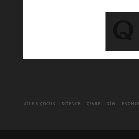
AILE & ÇOCUK
SCIENCE
ÇEVRE
DIN
EKONO