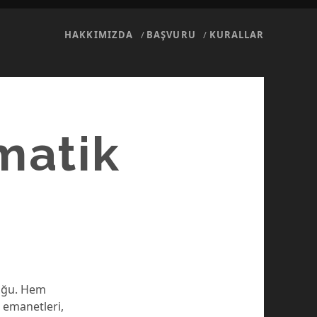
HAKKIMIZDA
BAŞVURU
KURALLAR
matik
luğu. Hem
 emanetleri,