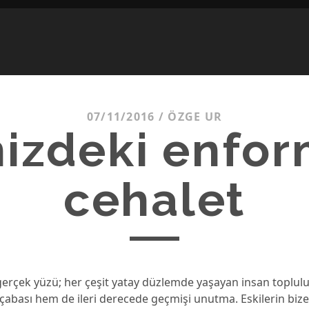
07/11/2016
/
ÖZGE UR
mizdeki enfor
cehalet
gerçek yüzü; her çeşit yatay düzlemde yaşayan insan toplu
abası hem de ileri derecede geçmişi unutma. Eskilerin bize