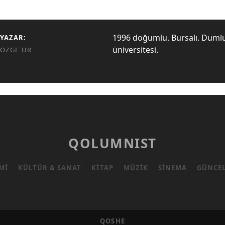
1996 doğumlu. Bursalı. Duml
YAZAR:
üniversitesi.
ÖZGE UR
QOLUMNIST
MI
KÜLTÜR & SANAT
KITAP
MÜZIK
SINEMA
GÜNCE
QOSHE