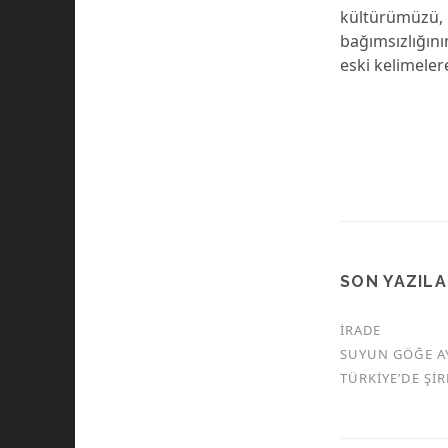
kültürümüzü, b
bağımsızlığını
eski kelimeler
SON YAZIL
İRADE
SUYUN GÖĞE A
TÜRKİYE’DE Şİ