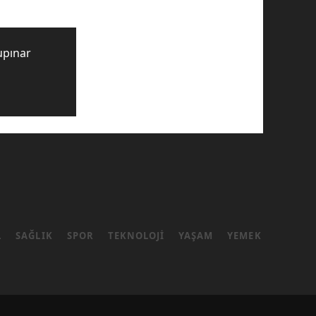
upınar
L
SAĞLIK
SPOR
TEKNOLOJI
YAŞAM
YEMEK