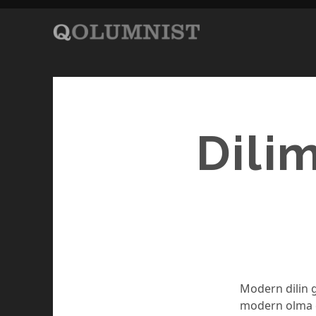
Dili
Modern dilin 
modern olma ç