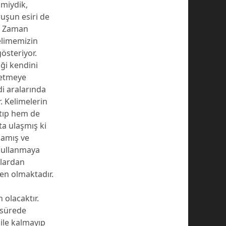
imiydik,
uşun esiri de
i. Zaman
elimemizin
österiyor.
iği kendini
letmeye
di aralarında
. Kelimelerin
ltıp hem de
ta ulaşmış ki
lamış ve
 kullanmaya
plardan
en olmaktadır.
 olacaktır.
 sürede
ile kalmayıp