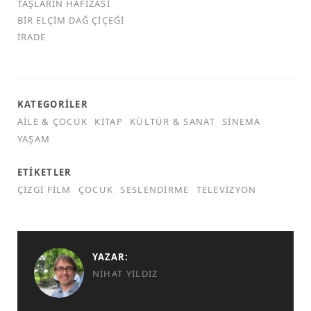
TAŞLARIN HAFIZASI
BIR ELÇIM DAĞ ÇIÇEĞI
İRADE
KATEGORILER
AILE & ÇOCUK
KITAP
KÜLTÜR & SANAT
SINEMA
YAŞAM
ETIKETLER
ÇIZGI FILM
ÇOCUK
SESLENDIRME
TELEVIZYON
YAZAR:
NIHAT YILDIZ