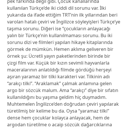
pek farkında değil gibi. Çocuk kanallarında
kullanılan Türkçe’de iki ciddi dil sorunu var. İlki
yukarıda da ifade ettiğim TRT’nin ilk yıllarından beri
varolan hatalı çeviri ve İngilizce söyleyişleri Türkçe’ye
taşıma sorunu. Diğeri ise “çocukların anlayacağı
yalın bir Türkçe’nin kullanılmaması sorunu. Bu iki
sorunu dizi ve filmleri yapılan hikaye kitaplarında
görmek de mümkün. Hemen aklıma geliveren bir
örnek şu: Ücretli yayın paketlerinden birinde bir
çizgi film var. Küçük bir kızın sevimli hayvanlarla
maceralarının anlatıldığı filmde gördüğü herşeyi
aşıran yaramaz bir tilki karakteri var. Tilkinin adı
“arakçı tilki”. “Araklamak” çalmak anlamına gelen
argo bir sözcük malum. Ama “arakçı” diye bir sıfatın
kullanıldığını bu yaşıma geldim hiç duymadım.
Muhtemelen İngilizce’den doğrudan çeviri yapılarak
türetilmiş bir kelime bu da. Oysa “yaramaz tilki”
dense hem çocuklar kolayca anlayacak, hem de
argodan türetilme o acaip sözcük dağarcıklarına