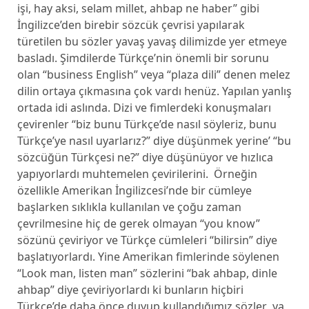
işi, hay aksi, selam millet, ahbap ne haber” gibi
İngilizce’den birebir sözcük çevrisi yapılarak
türetilen bu sözler yavaş yavaş dilimizde yer etmeye
basladı. Şimdilerde Türkçe’nin önemli bir sorunu
olan “business English” veya “plaza dili” denen melez
dilin ortaya çıkmasına çok vardı henüz. Yapılan yanlış
ortada idi aslında. Dizi ve fimlerdeki konuşmaları
çevirenler “biz bunu Türkçe’de nasıl söyleriz, bunu
Türkçe’ye nasıl uyarlarız?” diye düşünmek yerine’ “bu
sözcüğün Türkçesi ne?” diye düşünüyor ve hızlıca
yapıyorlardı muhtemelen çevirilerini. Örneğin
özellikle Amerikan İngilizcesi’nde bir cümleye
başlarken sıklıkla kullanılan ve çoğu zaman
çevrilmesine hiç de gerek olmayan “you know”
sözünü çeviriyor ve Türkçe cümleleri “bilirsin” diye
başlatıyorlardı. Yine Amerikan fimlerinde söylenen
“Look man, listen man” sözlerini “bak ahbap, dinle
ahbap” diye çeviriyorlardı ki bunların hiçbiri
Türkçe’de daha önce duyup kullandığımız sözler ya