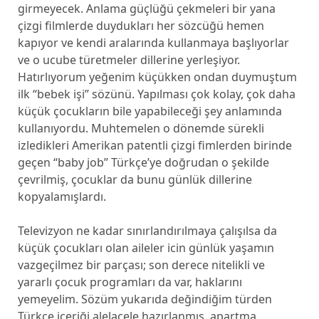
girmeyecek. Anlama güçlüğü çekmeleri bir yana
çizgi filmlerde duydukları her sözcüğü hemen
kapıyor ve kendi aralarında kullanmaya başlıyorlar
ve o ucube türetmeler dillerine yerleşiyor.
Hatırlıyorum yeğenim küçükken ondan duymuştum
ilk “bebek işi” sözünü. Yapılması çok kolay, çok daha
küçük çocukların bile yapabileceği şey anlamında
kullanıyordu. Muhtemelen o dönemde sürekli
izledikleri Amerikan patentli çizgi fimlerden birinde
geçen “baby job” Türkçe’ye doğrudan o şekilde
çevrilmiş, çocuklar da bunu günlük dillerine
kopyalamışlardı.
Televizyon ne kadar sınırlandırılmaya çalışılsa da
küçük çocukları olan aileler icin günlük yaşamın
vazgeçilmez bir parçası; son derece nitelikli ve
yararlı çocuk programları da var, haklarını
yemeyelim. Sözüm yukarıda değindiğim türden
Türkçe içeriği alelacele hazırlanmış, apartma