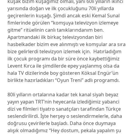
kuşak bizim kuşağımız olmalı, yani 60lı yılların ikinci
yarısında doğan ve ilk çocukluğunu 70li yıllarda
geçirenlerin kuşağı. Şimdi ancak eski Kemal Sunal
fimlerinde görülen “komşuya televizyon izlemeye
gitme” ritüelinin canlı tanıklarındanım ben.
Apartmandaki ilk birkaç televizyondan biri
hasbelkader bizim eve alınmıştı ve komşular ara sıra
bize gelirlerdi televizyon izlemek için. Hatırladığım
ilk çocuk programı da bir süre önce kaybettiğimiz
Levent Kırca ile şimdilerde epey yaşlanmış olsa da
hala TV dizilerinde boy gösteren Köksal Engür’ün
birlikte hazırladıkları “Oyun Treni” adlı programdı.
80li yılların ortalarına kadar tek kanal siyah beyaz
yayın yapan TRT’nin heyecanla izlediğimiz yabanci
dizi ve filmleri tiyatro sanatçıları tarafindan Türkçe
seslendirilirdi. İşte herşey o seslendirmelerle, daha
doğrusu çevirilerle başladı. Daha önce duymaya
alışık olmadığımız “Hey dostum, pekala yapalım şu