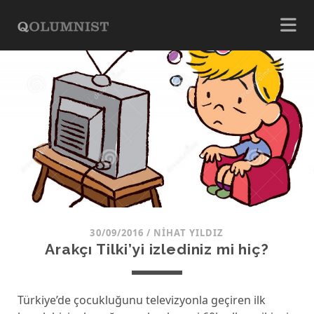
30/09/2016
/
NIHAT YILDIZ
Arakçı Tilki’yi izlediniz mi hiç?
Türkiye’de çocukluğunu televizyonla geçiren ilk