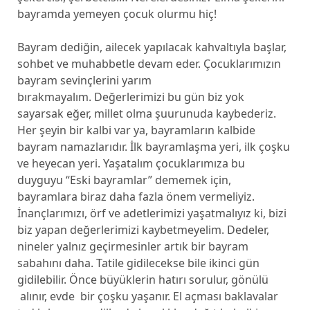
bayramda yemeyen çocuk olurmu hiç!
Bayram dediğin, ailecek yapılacak kahvaltıyla başlar,
sohbet ve muhabbetle devam eder. Çocuklarımızın
bayram sevinçlerini yarım
bırakmayalım. Değerlerimizi bu gün biz yok
sayarsak eğer, millet olma şuurunuda kaybederiz.
Her şeyin bir kalbi var ya, bayramların kalbide
bayram namazlarıdır. İlk bayramlaşma yeri, ilk çoşku
ve heyecan yeri. Yaşatalım çocuklarımıza bu
duyguyu “Eski bayramlar” dememek için,
bayramlara biraz daha fazla önem vermeliyiz.
İnançlarımızı, örf ve adetlerimizi yaşatmalıyız ki, bizi
biz yapan değerlerimizi kaybetmeyelim. Dedeler,
nineler yalnız geçirmesinler artık bir bayram
sabahını daha. Tatile gidilecekse bile ikinci gün
gidilebilir. Önce büyüklerin hatırı sorulur, gönülü
alınır, evde bir çoşku yaşanır. El açması baklavalar