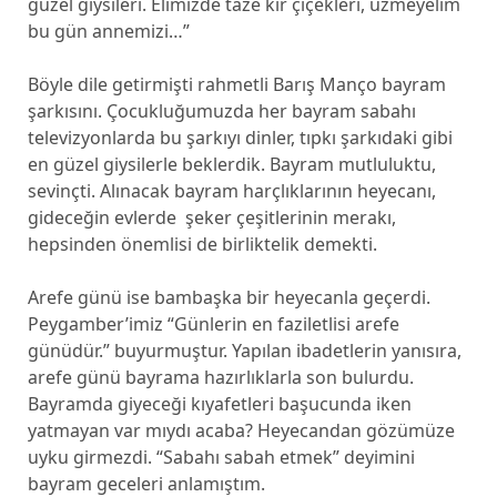
güzel giysileri. Elimizde taze kır çiçekleri, üzmeyelim
bu gün annemizi…”
Böyle dile getirmişti rahmetli Barış Manço bayram
şarkısını. Çocukluğumuzda her bayram sabahı
televizyonlarda bu şarkıyı dinler, tıpkı şarkıdaki gibi
en güzel giysilerle beklerdik. Bayram mutluluktu,
sevinçti. Alınacak bayram harçlıklarının heyecanı,
gideceğin evlerde şeker çeşitlerinin merakı,
hepsinden önemlisi de birliktelik demekti.
Arefe günü ise bambaşka bir heyecanla geçerdi.
Peygamber’imiz “Günlerin en faziletlisi arefe
günüdür.” buyurmuştur. Yapılan ibadetlerin yanısıra,
arefe günü bayrama hazırlıklarla son bulurdu.
Bayramda giyeceği kıyafetleri başucunda iken
yatmayan var mıydı acaba? Heyecandan gözümüze
uyku girmezdi. “Sabahı sabah etmek” deyimini
bayram geceleri anlamıştım.