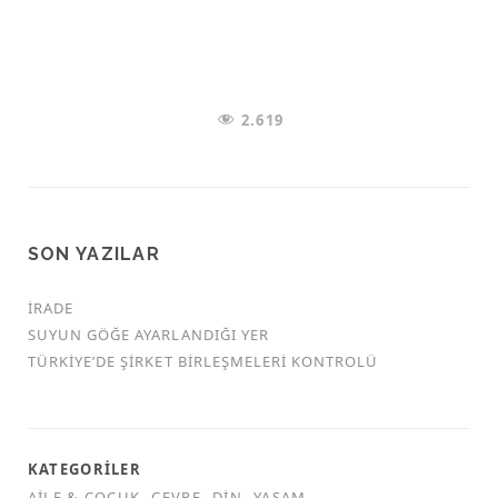
2.619
SON YAZILAR
İRADE
SUYUN GÖĞE AYARLANDIĞI YER
TÜRKİYE’DE ŞİRKET BİRLEŞMELERİ KONTROLÜ
KATEGORILER
AILE & ÇOCUK
ÇEVRE
DIN
YAŞAM