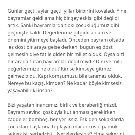
Günler geçti, aylar geçti, yıllar birbirini kovaladı. Yine
bayramlar geldi ama hiç bir şey eskisi gibi değildi
artık. Sanki bayramlarda tıpkı çocukluğumuz gibi
geçmişte kaldı. Değerlerimiz gitgide anlam ve
önemini yitirmeye başladı. Önceden bayram olsada
eş dost bir araya gelse derken, bugün eş dost
gelmesin diye tatile giden bir millet olduk. Oysa bizi
bir arada tutan bayramlar değil miydi? Dini ve milli
değerlerimize ne oldu? Kimse kimseye gitmez,
gelmez oldu. Kapı komşumuzu bile tanımaz olduk.
Nereye bu kaçış, kimden? Ne kadar böyle kimsesiz
yaşayabilir ki insan?
Bizi yaşatan inancımız, birlik ve beraberliğimizdi.
Bayram sevinci çoskuyla kutlanması gerekirken,
caddeler bomboş, her yer ıssız. Eskiden sokaklarda
çocukları başlarına toplayan macuncusu, pamuk
şekercisi, şerbetcisi… Nerelerdesiniz? Elma şekerini