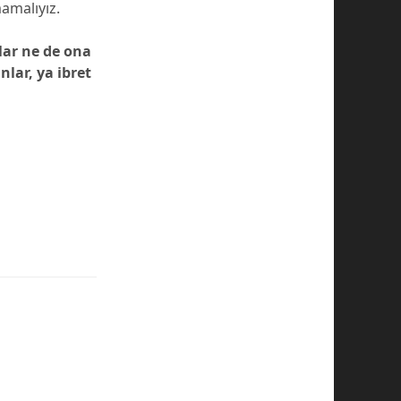
amalıyız.
lar ne de ona
lar, ya ibret