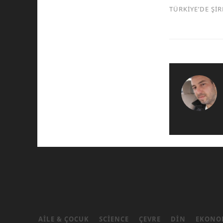
TÜRKİYE’DE Şİ
AILE & ÇOCUK
SCIENCE
ÇEVRE
DIN
EKONO