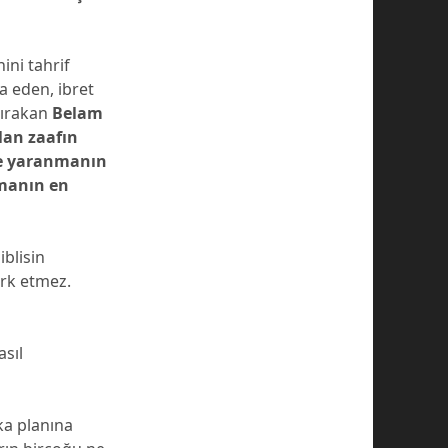
ini tahrif
 eden, ibret
bırakan
Belam
lan zaafın
fre yaranmanın
tmanın en
iblisin
ark etmez.
asıl
ka planına