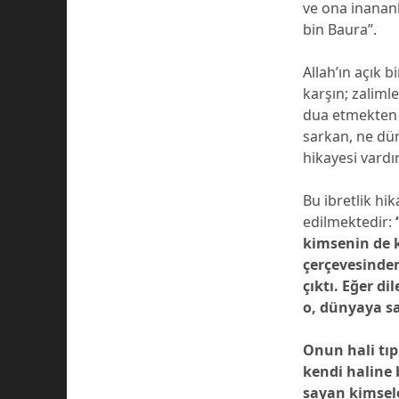
ve ona inanan
bin Baura”.
Allah’ın açık b
karşın; zaliml
dua etmekten 
sarkan, ne dün
hikayesi vardır
Bu ibretlik hi
edilmektedir:
kimsenin de k
çerçevesinden
çıktı. Eğer d
o, dünyaya sa
Onun hali tıp
kendi haline b
sayan kimsele