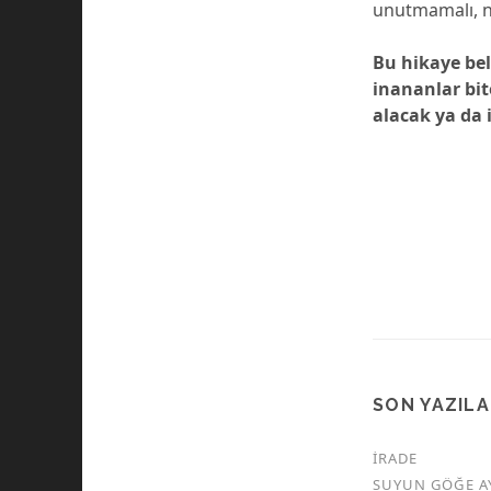
unutmamalı, ne
Bu hikaye bel
inananlar bit
alacak ya da
SON YAZIL
İRADE
SUYUN GÖĞE A