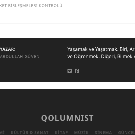
RKET BİRLEŞMELERİ KONTROLÜ
Yaşamak ve Yaşatmak. Biri, A
YAZAR:
ve Öğrenmek. Diğeri, Bilmek 
ABDULLAH GÜVEN
QOLUMNIST
MI
KÜLTÜR & SANAT
KITAP
MÜZIK
SINEMA
GÜNCE