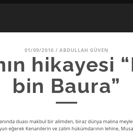
01/09/2016
/
ABDULLAH GÜVEN
ın hikayesi 
bin Baura”
nında duası makbul bir alimden, biraz dünya malına meyle
yun eğerek Kenanilerin ve zalim hükümdarının lehine, Mu