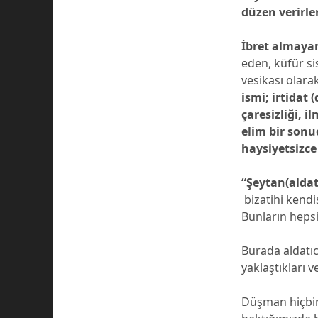
düzen verirler
İbret almayan
eden, küfür s
vesikası olara
ismi;
irtidat 
çaresizliği, 
elim bir sonu
haysiyetsizce 
“Şeytan(aldat
bizatihi kendis
Bunların hepsi
Burada aldatıc
yaklaştıkları ve
Düşman hiçbir 