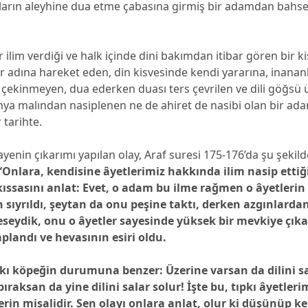
ların aleyhine dua etme çabasına girmiş bir adamdan bahsed
ir ilim verdiği ve halk içinde dini bakımdan itibar gören bir k
er adına hareket eden, din kisvesinde kendi yararına, inanan
çekinmeyen, dua ederken duası ters çevrilen ve dili göğsü
ya malından nasiplenen ne de ahiret de nasibi olan bir adam
 tarihte.
kayenin çıkarımı yapılan olay, Araf suresi 175-176’da şu şekild
“Onlara, kendisine âyetlerimiz hakkında ilim nasip ettiğ
ıssasını anlat: Evet, o adam bu ilme rağmen o âyetlerin
 sıyrıldı, şeytan da onu peşine taktı, derken azgınlardan
ileseydik, onu o âyetler sayesinde yüksek bir mevkiye çıka
plandı ve hevasının esiri oldu.
kı köpeğin durumuna benzer: Üzerine varsan da dilini sa
ıraksan da yine dilini salar solur! İşte bu, tıpkı âyetleri
rin misalidir. Sen olayı onlara anlat, olur ki düşünüp ke