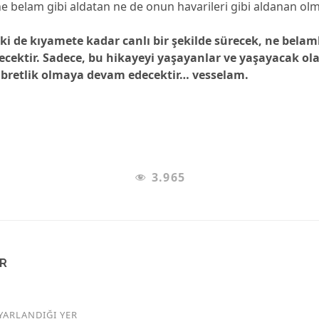
 belam gibi aldatan ne de onun havarileri gibi aldanan olm
ki de kıyamete kadar canlı bir şekilde sürecek, ne belam
ecektir. Sadece, bu hikayeyi yaşayanlar ve yaşayacak olan
 ibretlik olmaya devam edecektir… vesselam.
3.965
AR
YARLANDIĞI YER