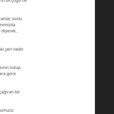
rın birçoğu ne
tanlar, süslü
anımızda
n diyerek,
ki yeri nedir
asının tutup
lara göre
çağıran bir
uğumuzu