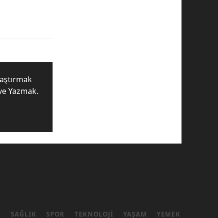
raştırmak
ve Yazmak.
L
SAĞLIK
SPOR
TEKNOLOJI
YAŞAM
YEMEK