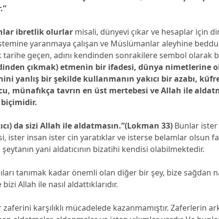
.”
lar ibretlik olurlar
misali, dünyevi çıkar ve hesaplar için din
istemine yaranmaya çalışan ve Müslümanlar aleyhine beddua
k tarihe geçen, adını kendinden sonrakilere sembol olarak 
(dinden çıkmak) etmenin bir ifadesi, dünya nimetlerine o
ilmini yanlış bir şekilde kullanmanın yakıcı bir azabı, kü
cu, münafıkça tavrın en üst mertebesi ve Allah ile alda
biçimidir.
ıcı) da sizi Allah ile aldatmasın.”(Lokman 33)
Bunlar ister 
i, ister insan ister cin yaratıklar ve isterse belamlar olsun f
 şeytanın yani aldatıcının bizatihi kendisi olabilmektedir.
ıları tanımak kadar önemli olan diğer bir şey, bize sağdan n
 bizi Allah ile nasıl aldattıklarıdır.
zaferini karşılıklı mücadelede kazanmamıştır. Zaferlerin ar