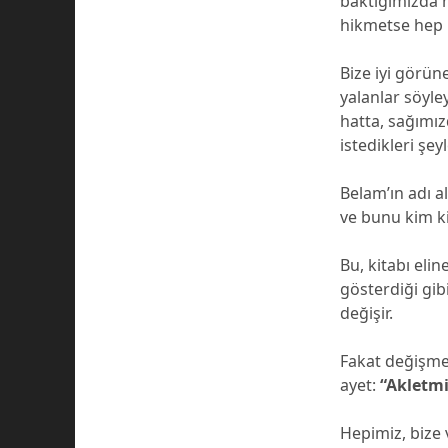
baktığımızda h
hikmetse hep iy
Bize iyi görüne
yalanlar söyl
hatta, sağımızd
istedikleri şey
Belam’ın adı a
ve bunu kim ki
Bu, kitabı eli
gösterdiği gib
değişir.
Fakat değişmey
ayet:
“Akletm
Hepimiz, bize