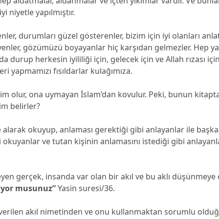
ep aldatmalar, aldanmalar ve içten yıkımlar vardır. Ve bunla
i niyetle yapılmıştır.
nler, durumları güzel gösterenler, bizim için iyi olanları anla
eyenler, gözümüzü boyayanlar hiç karşıdan gelmezler. Hep y
a durup herkesin iyililiği için, gelecek için ve Allah rızası içi
leri yapmamızı fısıldarlar kulağımıza.
lim olur, ona uymayan İslam’dan kovulur. Peki, bunun kitapta
m belirler?
ne alarak okuyup, anlaması gerektiği gibi anlayanlar ile başk
i okuyanlar ve tutan kişinin anlamasını istediği gibi anlayan
en gerçek, insanda var olan bir akıl ve bu aklı düşünmeye 
iyor musunuz”
Yasin suresi/36.
 verilen akıl nimetinden ve onu kullanmaktan sorumlu old