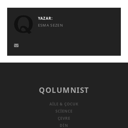
YAZAR:
ESMA SEZEN
QOLUMNIST
AILE & ÇOCUK
SCIENCE
ÇEVRE
DIN