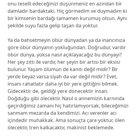
onu teselli edeceğinizi düşünmeniz en azından bir
damladır bardaktaki. Hiç görmedim ve duymadım ki
bir kimsenin bardağı tamamen kurumuş olsun. Aynı
şekilde suyu fazla gelip taşan da yoktur.
Ya da bahsetmeyin öbür dünyadan ya da inancınıza
göre öbür dünyanın yokluğundan. Doğrudur, vardır
öbür dünya, yoksa nasıl açıklayacağız bu dünyayı?
Her şey zıttı ile vardır, her şeyin bir artısı bir eksisi
bulunur. Yaşam ölümün de kanıtı değil midir? Bir
yerde beyaz varsa siyah da var değil midir? Evet,
insanı rahatlatır daha iyi bir yere gittiğini bilmek.
Gidecektir de, geldiği yere dönecektir insan.
Doğduğu gibi ölecektir. Nasıl o annemizin karnında
geçirdiğimiz zamanı hiç hatırlamıyorsak, bileceğimizi
sanmam mezarda da kendimizi. Acı verenler acı
içindedir muhakkak. Ama sonuçta çare yoktur, ölen
ölecektir, tren kalkacaktır, makinist beklemede.