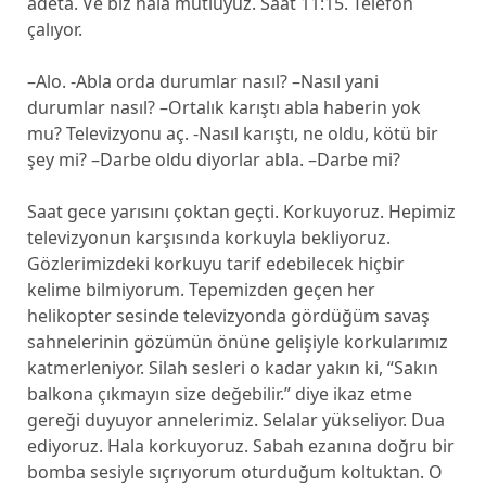
adeta. Ve biz hala mutluyuz. Saat 11:15. Telefon
çalıyor.
–Alo. -Abla orda durumlar nasıl? –Nasıl yani
durumlar nasıl? –Ortalık karıştı abla haberin yok
mu? Televizyonu aç. -Nasıl karıştı, ne oldu, kötü bir
şey mi? –Darbe oldu diyorlar abla. –Darbe mi?
Saat gece yarısını çoktan geçti. Korkuyoruz. Hepimiz
televizyonun karşısında korkuyla bekliyoruz.
Gözlerimizdeki korkuyu tarif edebilecek hiçbir
kelime bilmiyorum. Tepemizden geçen her
helikopter sesinde televizyonda gördüğüm savaş
sahnelerinin gözümün önüne gelişiyle korkularımız
katmerleniyor. Silah sesleri o kadar yakın ki, “Sakın
balkona çıkmayın size değebilir.” diye ikaz etme
gereği duyuyor annelerimiz. Selalar yükseliyor. Dua
ediyoruz. Hala korkuyoruz. Sabah ezanına doğru bir
bomba sesiyle sıçrıyorum oturduğum koltuktan. O