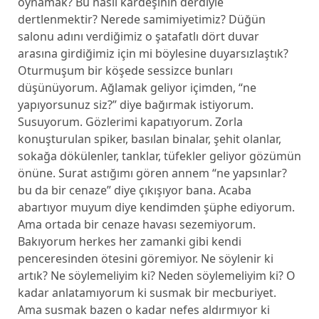
oynamak? Bu nasıl kardeşinin derdiyle
dertlenmektir? Nerede samimiyetimiz? Düğün
salonu adını verdiğimiz o şatafatlı dört duvar
arasına girdiğimiz için mi böylesine duyarsızlaştık?
Oturmuşum bir köşede sessizce bunları
düşünüyorum. Ağlamak geliyor içimden, “ne
yapıyorsunuz siz?” diye bağırmak istiyorum.
Susuyorum. Gözlerimi kapatıyorum. Zorla
konuşturulan spiker, basılan binalar, şehit olanlar,
sokağa dökülenler, tanklar, tüfekler geliyor gözümün
önüne. Surat astığımı gören annem “ne yapsınlar?
bu da bir cenaze” diye çıkışıyor bana. Acaba
abartıyor muyum diye kendimden şüphe ediyorum.
Ama ortada bir cenaze havası sezemiyorum.
Bakıyorum herkes her zamanki gibi kendi
penceresinden ötesini göremiyor. Ne söylenir ki
artık? Ne söylemeliyim ki? Neden söylemeliyim ki? O
kadar anlatamıyorum ki susmak bir mecburiyet.
Ama susmak bazen o kadar nefes aldırmıyor ki