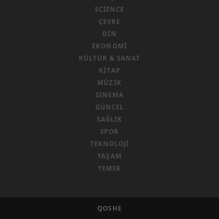
SCIENCE
ÇEVRE
DIN
EKONOMI
KÜLTÜR & SANAT
KITAP
MÜZIK
SINEMA
GÜNCEL
SAĞLIK
SPOR
TEKNOLOJI
YAŞAM
YEMEK
QOSHE