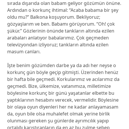
sırada dışarıda olan babam geliyor gözümün önüne.
Ardından o korkunç ihtimal: “Acaba babama bir şey
oldu mu?” Balkona koşuyorum. Bekliyoruz;
gözyaşlarım ve ben. Babamı görüyorum. “Oh! çok
şükür.” Gözlerinin önünde tankların altında ezilen
arabaları anlatıyor babalarımız. Çok geçmeden
televizyondan izliyoruz; tankların altında ezilen
masum canları.
İşte benim gözümden darbe ya da adı her neyse o
korkunç gün böyle geçip gitmişti. Üzerinden henüz
bir hafta bile geçmedi. Korkularımız ve acılarımız da
geçmedi. Bize, ülkemize, vatanımıza, milletimize
böylesine korkunç bir günü yaşatanlar elbette bu
yaptıklarının hesabını verecek, vermelidir. Böylesine
bir olaya oyun diyenleri her ne kadar anlayamasam
da, oyun bile olsa muhalefet olmak yerine birlik
olunması gereken şu günlerde ayrımcılık yapıp
ortalığı karıştıranların da en az bu zulme sebep