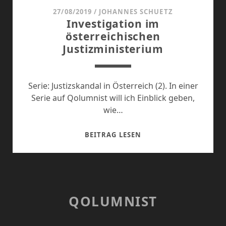
1
27/08/2019
/
JOHANNES SCHUETZ
Investigation im
österreichischen
Justizministerium
Serie: Justizskandal in Österreich (2). In einer
Serie auf Qolumnist will ich Einblick geben,
wie…
INVESTIGATION
BEITRAG LESEN
IM
ÖSTERREICHISCHEN
JUSTIZMINISTERIUM
QOLUMNIST