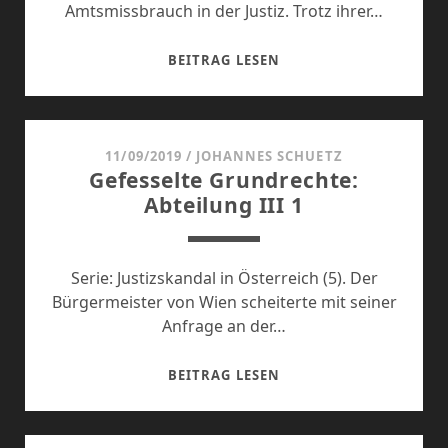
Amtsmissbrauch in der Justiz. Trotz ihrer…
DAS
BEITRAG LESEN
NETZWERK
DER
VOLKSANWÄLTIN
11/09/2019
/
JOHANNES SCHUETZ
Gefesselte Grundrechte:
Abteilung III 1
Serie: Justizskandal in Österreich (5). Der
Bürgermeister von Wien scheiterte mit seiner
Anfrage an der…
GEFESSELTE
BEITRAG LESEN
GRUNDRECHTE:
ABTEILUNG
III