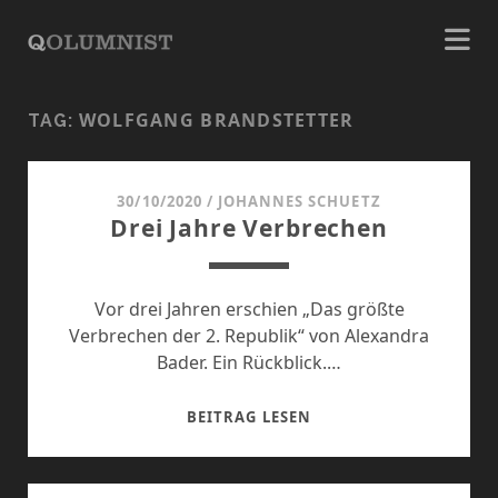
WOLFGANG BRANDSTETTER
TAG:
30/10/2020
/
JOHANNES SCHUETZ
Drei Jahre Verbrechen
Vor drei Jahren erschien „Das größte
Verbrechen der 2. Republik“ von Alexandra
Bader. Ein Rückblick.…
DREI
BEITRAG LESEN
JAHRE
VERBRECHEN