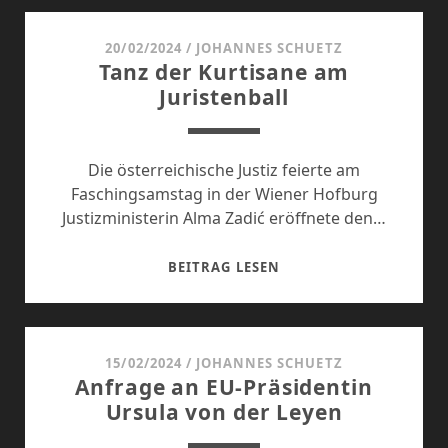
EIGENTUM
IN
20/02/2024
/
JOHANNES SCHUETZ
Tanz der Kurtisane am
DER
Juristenball
EU
Die österreichische Justiz feierte am
Faschingsamstag in der Wiener Hofburg
Justizministerin Alma Zadić eröffnete den…
TANZ
BEITRAG LESEN
DER
KURTISANE
AM
JURISTENBALL
15/02/2024
/
JOHANNES SCHUETZ
Anfrage an EU-Präsidentin
Ursula von der Leyen