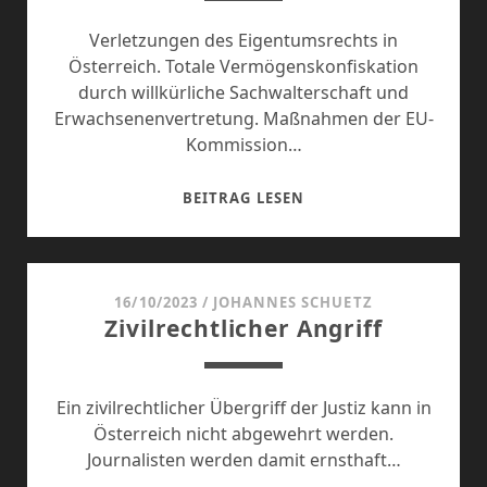
Verletzungen des Eigentumsrechts in
Österreich. Totale Vermögenskonfiskation
durch willkürliche Sachwalterschaft und
Erwachsenenvertretung. Maßnahmen der EU-
Kommission…
ANFRAGE
BEITRAG LESEN
AN
EU-
PRÄSIDENTIN
URSULA
16/10/2023
/
JOHANNES SCHUETZ
Zivilrechtlicher Angriff
VON
DER
LEYEN
Ein zivilrechtlicher Übergriff der Justiz kann in
Österreich nicht abgewehrt werden.
Journalisten werden damit ernsthaft…