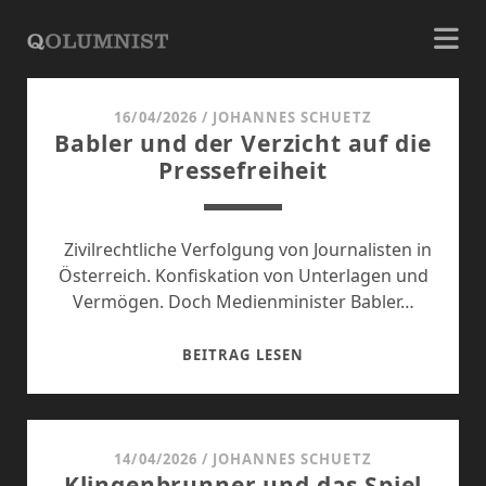
QOLUMNIST
16/04/2026
/
JOHANNES SCHUETZ
Beiträge
Babler und der Verzicht auf die
Pressefreiheit
Zivilrechtliche Verfolgung von Journalisten in
Österreich. Konfiskation von Unterlagen und
Vermögen. Doch Medienminister Babler…
BABLER
BEITRAG LESEN
UND
DER
VERZICHT
AUF
14/04/2026
/
JOHANNES SCHUETZ
Klingenbrunner und das Spiel
DIE