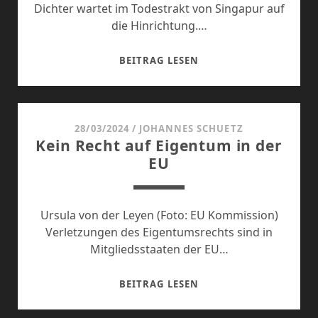
Dichter wartet im Todestrakt von Singapur auf
die Hinrichtung.…
ANFRAGE
BEITRAG LESEN
AN
EU-
SPRECHER
MARKUS
28/03/2024
/
JOHANNES SCHUETZ
Kein Recht auf Eigentum in der
LAMMERT
EU
Ursula von der Leyen (Foto: EU Kommission)
Verletzungen des Eigentumsrechts sind in
Mitgliedsstaaten der EU…
KEIN
BEITRAG LESEN
RECHT
AUF