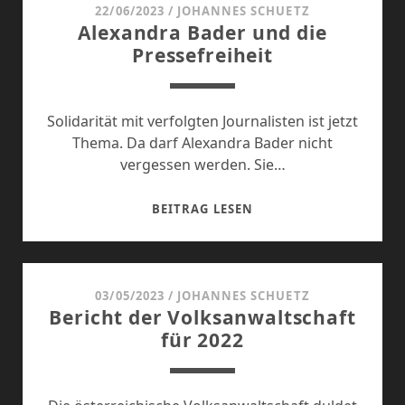
(ROG)
22/06/2023
/
JOHANNES SCHUETZ
Alexandra Bader und die
Pressefreiheit
Solidarität mit verfolgten Journalisten ist jetzt
Thema. Da darf Alexandra Bader nicht
vergessen werden. Sie…
ALEXANDRA
BEITRAG LESEN
BADER
UND
DIE
PRESSEFREIHEIT
03/05/2023
/
JOHANNES SCHUETZ
Bericht der Volksanwaltschaft
für 2022