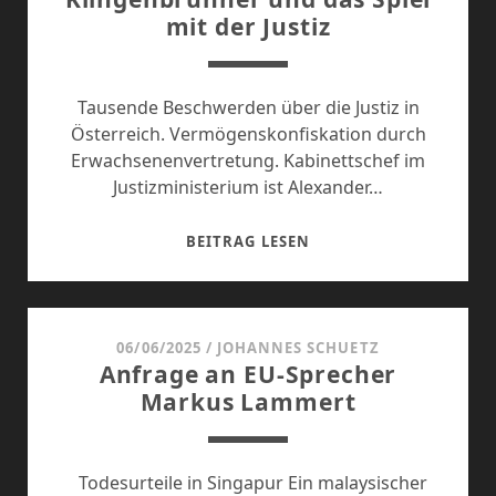
mit der Justiz
PRESSEFREIHEIT
Tausende Beschwerden über die Justiz in
Österreich. Vermögenskonfiskation durch
Erwachsenenvertretung. Kabinettschef im
Justizministerium ist Alexander…
KLINGENBRUNNER
BEITRAG LESEN
UND
DAS
SPIEL
MIT
06/06/2025
/
JOHANNES SCHUETZ
Anfrage an EU-Sprecher
DER
Markus Lammert
JUSTIZ
Todesurteile in Singapur Ein malaysischer