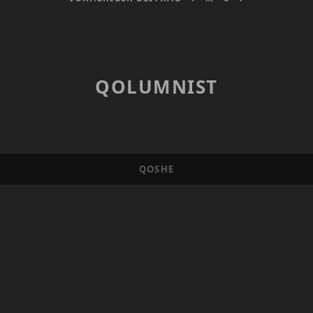
IN
ÖSTERREICH
QOLUMNIST
QOSHE