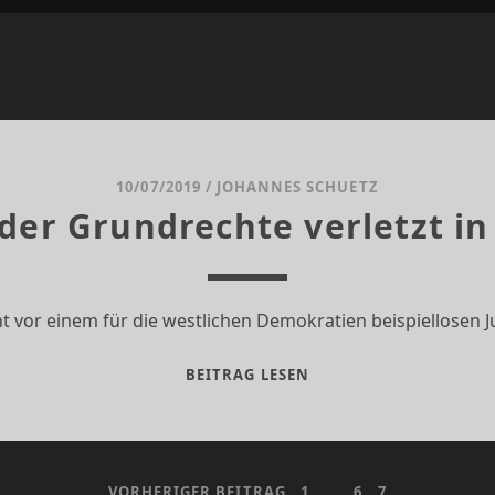
10/07/2019
/
JOHANNES SCHUETZ
der Grundrechte verletzt in
ht vor einem für die westlichen Demokratien beispiellosen 
EU-
BEITRAG LESEN
CHARTA
DER
GRUNDRECHTE
VERLETZT
VORHERIGER BEITRAG
1
…
6
7