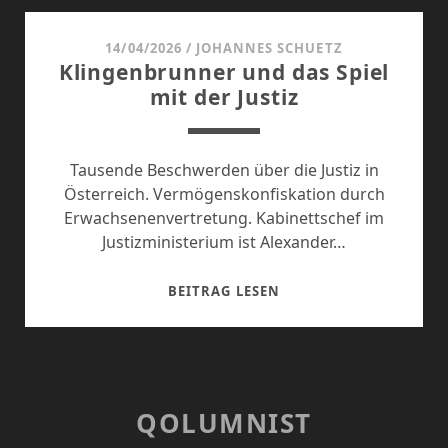
VERZICHT
AUF
14/04/2026
/
JOHANNES SCHUETZ
Klingenbrunner und das Spiel
DIE
mit der Justiz
PRESSEFREIHEIT
Tausende Beschwerden über die Justiz in
Österreich. Vermögenskonfiskation durch
Erwachsenenvertretung. Kabinettschef im
Justizministerium ist Alexander…
KLINGENBRUNNER
BEITRAG LESEN
UND
DAS
SPIEL
MIT
DER
QOLUMNIST
JUSTIZ