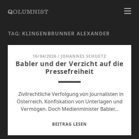
KLINGENBRUNNER ALEXANDER
TAG:
16/04/2026
/
JOHANNES SCHUETZ
Babler und der Verzicht auf die
Pressefreiheit
Zivilrechtliche Verfolgung von Journalisten in
Österreich. Konfiskation von Unterlagen und
Vermögen. Doch Medienminister Babler…
BABLER
BEITRAG LESEN
UND
DER