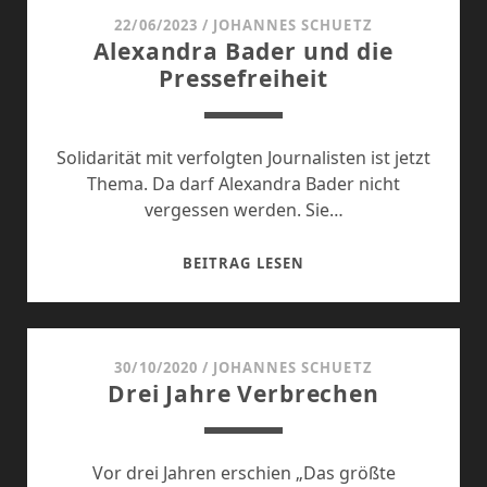
22/06/2023
/
JOHANNES SCHUETZ
Alexandra Bader und die
Pressefreiheit
Solidarität mit verfolgten Journalisten ist jetzt
Thema. Da darf Alexandra Bader nicht
vergessen werden. Sie…
ALEXANDRA
BEITRAG LESEN
BADER
UND
DIE
PRESSEFREIHEIT
30/10/2020
/
JOHANNES SCHUETZ
Drei Jahre Verbrechen
Vor drei Jahren erschien „Das größte