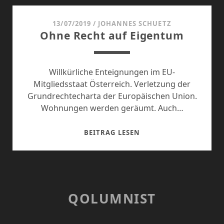
PUBLIZISTIN
ALEXANDRA
13/07/2019
/
JOHANNES SCHUETZ
Ohne Recht auf Eigentum
BADER
Willkürliche Enteignungen im EU-
Mitgliedsstaat Österreich. Verletzung der
Grundrechtecharta der Europäischen Union.
Wohnungen werden geräumt. Auch…
OHNE
BEITRAG LESEN
RECHT
AUF
EIGENTUM
QOLUMNIST