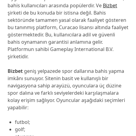
bahis kullanıcıları arasında popülerdir. Ve
Bizbet
şirketi de bu konuda bir istisna değil. Bahis
sektöründe tamamen yasal olarak faaliyet gösteren
bu tanınmış platform, Curacao lisansı altında faaliyet
göstermektedir. Bu, kullanıcılara adil ve güvenli
bahis oynamanın garantisi anlamına gelir.
Platformun sahibi Gameplay International B.V.
şirketidir.
Bizbet
geniş yelpazede spor dallarına bahis yapma
imkânı sunuyor. Sitenin basit ve kullanışlı bir
navigasyona sahip arayüzü, oyunculara üç düzine
spor dalına ve farklı seviyelerdeki karşılaşmalara
kolay erişim sağlıyor. Oyuncular aşağıdaki seçimleri
yapabilir:
futbol;
golf;