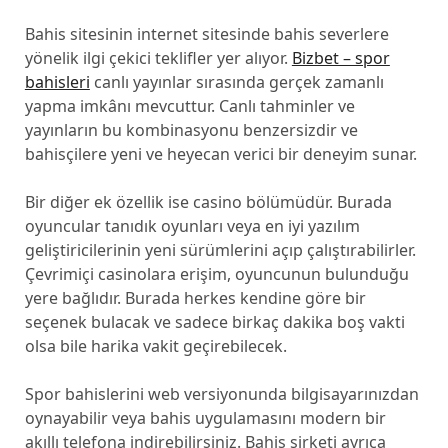
Bahis sitesinin internet sitesinde bahis severlere
yönelik ilgi çekici teklifler yer alıyor.
Bizbet – spor
bahisleri
canlı yayınlar sırasında gerçek zamanlı
yapma imkânı mevcuttur. Canlı tahminler ve
yayınların bu kombinasyonu benzersizdir ve
bahisçilere yeni ve heyecan verici bir deneyim sunar.
Bir diğer ek özellik ise casino bölümüdür. Burada
oyuncular tanıdık oyunları veya en iyi yazılım
geliştiricilerinin yeni sürümlerini açıp çalıştırabilirler.
Çevrimiçi casinolara erişim, oyuncunun bulunduğu
yere bağlıdır. Burada herkes kendine göre bir
seçenek bulacak ve sadece birkaç dakika boş vakti
olsa bile harika vakit geçirebilecek.
Spor bahislerini web versiyonunda bilgisayarınızdan
oynayabilir veya bahis uygulamasını modern bir
akıllı telefona indirebilirsiniz. Bahis şirketi ayrıca