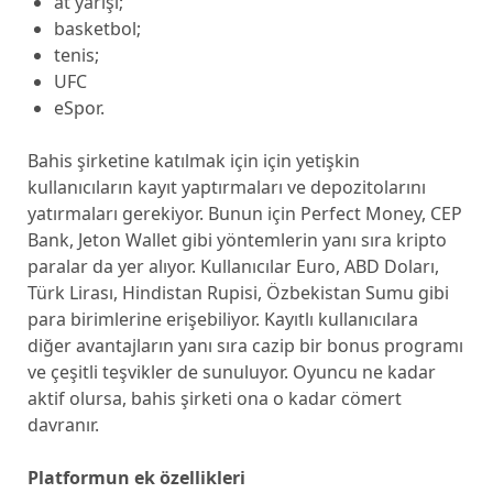
at yarışı;
basketbol;
tenis;
UFC
eSpor.
Bahis şirketine katılmak için için yetişkin
kullanıcıların kayıt yaptırmaları ve depozitolarını
yatırmaları gerekiyor. Bunun için Perfect Money, CEP
Bank, Jeton Wallet gibi yöntemlerin yanı sıra kripto
paralar da yer alıyor. Kullanıcılar Euro, ABD Doları,
Türk Lirası, Hindistan Rupisi, Özbekistan Sumu gibi
para birimlerine erişebiliyor. Kayıtlı kullanıcılara
diğer avantajların yanı sıra cazip bir bonus programı
ve çeşitli teşvikler de sunuluyor. Oyuncu ne kadar
aktif olursa, bahis şirketi ona o kadar cömert
davranır.
Platformun ek özellikleri