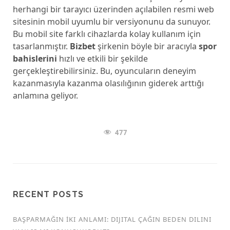
herhangi bir tarayıcı üzerinden açılabilen resmi web
sitesinin mobil uyumlu bir versiyonunu da sunuyor.
Bu mobil site farklı cihazlarda kolay kullanım için
tasarlanmıştır.
Bizbet
şirkenin böyle bir aracıyla
spor
bahislerini
hızlı ve etkili bir şekilde
gerçekleştirebilirsiniz. Bu, oyuncuların deneyim
kazanmasıyla kazanma olasılığının giderek arttığı
anlamına geliyor.
477
RECENT POSTS
BAŞPARMAĞIN İKI ANLAMI: DIJITAL ÇAĞIN BEDEN DILINI