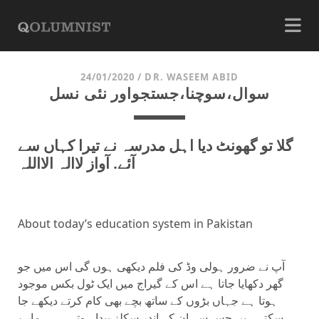
24/01/2020
/
DR. WASEEM ABID
سوال،سوچنا،جستجواور نئی نسل
گلا تو گھونٹ دیا اہل مدرسہ نے تیرا کہاں سے
آئے. آواز لاالہ الااللہ
About today’s education system in Pakistan
آپ نے ضرور ہولی وڈ کی فلم دیکھی ہوں گی اس میں جو
گھر دکھایا جاتا ہے اس کے گیراج میں ایک ٹول بکس موجود
ہوتا ہے جہاں بڑوں کے ساتھ بچے بھی کام کرتے دیکھے جا
سکتے ہیں جس سے ان کے اندر سکلز پیدا ہوتی ہے ہمارے