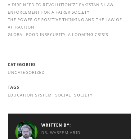
A DIRE NEED TO REVOLUTIONIZE PAKISTAN’S LAW
ENFORCEMENT FOR A FAIRER SOCIETY
THE POWER OF POSITIVE THINKING AND THE LAW OF
ATTRACTION
GLOBAL FOOD INSECURITY: A LOOMING CRISIS
CATEGORIES
UNCATEGORIZED
TAGS
EDUCATION SYSTEM
SOCIAL
SOCIETY
WRITTEN BY:
DR. WASEEM ABID