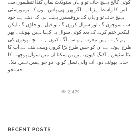
کوئی کالج پہنچ جائے تو وہاں سٹوڈنٹ نماں گنڈا تنظیموں سے
اس کا واسطہ پڑتا ہے اگر پھر بھی پاس ہوں کے یونیورسٹی
پہنچ جائے تو وہاں کے پروفیسرز پہلے ہی کہ دیتے ہے حود
سے سوچوں گے اور سوال کروں گے تو فیل ہو جاؤں گے لیکن
لیکچر ختم کرنے کے بعد کوئی سوال یہ کہنا نہیں بھولتے۔ پھر
ہم کہتے ہیں مغرب ہم سے آگے کیوں ہے۔ بچے پودوں کی
طرح ہوتے ہے ان کو جس طرح بڑا کروں ویسے بنتے ہے آپ کا
بیٹا سٹیفن ہاکنگ کیوں نہیں بن سکتا ان میں سوال پوچھنے کا
جذبہ پھولنے دو۔ آنے والی نسل کو وہ دو جو ہمیں نہیں ملا۔
جستجو
2,479
RECENT POSTS