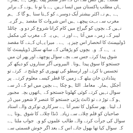
ہاں مطلب پاکستان میں ایسا نہیں ہے یا تو نا ہونے کے برابر
ہے ہم نے اکثر بیشتر آیک دوسرے کو کہتا سنا ہو گا کہ ہم
مغرب سے بہت پیچھے ہیں اس شروات کا مقصد ہر گز یہ
نہیں کے بچوں کو گیراج میں کام کرانا شروع کر دو وہ چائلڈ
لیبر کے زمرے میں آتا ہے اور نہ ہی یہ کے مغرب کی مکمل
ڈولیپمنٹ کا انحصار اس چیز پہ ہے۔ میرا یہاں کہنے کا مقصد
یہ ہے کہ وہ بچوں کو پڑھائی کے ساتھ سکل ڈویلپمنٹ کا
شوق پیدا کرتے جس سے بچے سوال پوچھتے اور پھر ان میں
جستجو کا سوق پیدا ہوتا۔ البیرونی آگر ستاروں کو دیکھ کر
تجسس نا کرتے اور ارسطو کی تھیوری کو چیلنج نہ کرتے تو
پنڈدادن خان بیٹھ کے زمیں کا قطر کیسے معلوم کرتے۔ پر
آجکل ہمارہ معاملہ الٹا ہو چکا ہے بچپن میں ابو کے ڈر سے
سوال نہیں کرتے کوئی کھلونا جستجو کے ہاتھوں بچہ مجبور
ہو کے توڑ دے تو ڈانٹ پڑتی جستجو کا عنصر لا شعور میں ڈر
لے لیتا۔ پھر سکول کا نمبر آتا ہے سرکاری نوکری والے استاد
صاحبان کو قلم چلانے سے زیادہ ڈنڈا چلانے کا شوق ہوتا ہے
سوال کی جرآت کرنے والے طالب علموں کو وہ جواب ملتا ہے
کہ سوال کیا تھا بھول جاتے اس کے بعد اگر خوش قسمتی سے