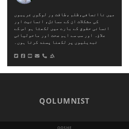
میں ناانصافی،ظلم ،طاقت ور لوگوں غریبوں
کی مشکلات ان کے مسائل، انسانیت اور
انسانی حقوق کے بارے میں لکھتا ہو اس کے
علاؤہ اور سب سے اہم صحت اور ماحولیاتی
تبدیلیوں پر لکھنا پسند کرتا ہوں۔
phone_profile
QOLUMNIST
QOSHE