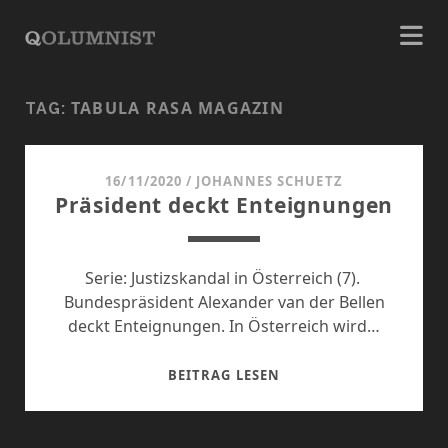
TABULA RASA MAGAZIN
TAG:
16/11/2020
/
JOHANNES SCHUETZ
Präsident deckt Enteignungen
Serie: Justizskandal in Österreich (7).
Bundespräsident Alexander van der Bellen
deckt Enteignungen. In Österreich wird…
PRÄSIDENT
BEITRAG LESEN
DECKT
ENTEIGNUNGEN