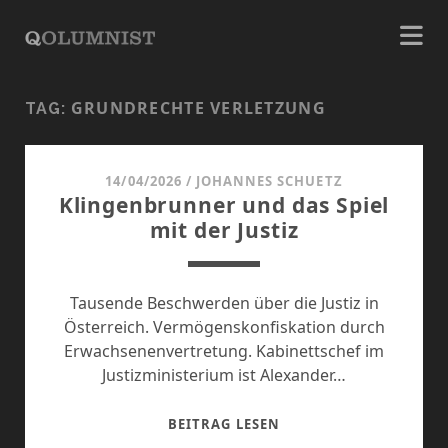
GRUNDRECHTE VERLETZUNG
TAG:
14/04/2026
/
JOHANNES SCHUETZ
Klingenbrunner und das Spiel
mit der Justiz
Tausende Beschwerden über die Justiz in
Österreich. Vermögenskonfiskation durch
Erwachsenenvertretung. Kabinettschef im
Justizministerium ist Alexander…
KLINGENBRUNNER
BEITRAG LESEN
UND