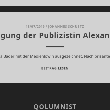
NOCH
NIE
18/07/2019
/
JOHANNES SCHUETZ
lgung der Publizistin Alexa
a Bader mit der Medienlöwin ausgezeichnet. Nach brisanten
DIE
BEITRAG LESEN
VERFOLGUNG
DER
PUBLIZISTIN
ALEXANDRA
BADER
QOLUMNIST