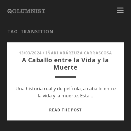
TRANSITION
TAG:
13/03/2024
/
IÑAKI ABÁRZUZA CARRASCOSA
A Caballo entre la Vida y la
Muerte
Una historia real y de película, a caballo entre
la vida y la muerte. Esta…
A
READ THE POST
CABALLO
ENTRE
LA