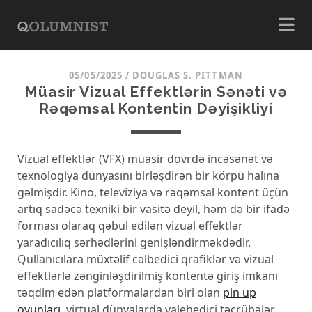
05/05/2025
/
DOUGLAS S. PITTMAN
Müasir Vizual Effektlərin Sənəti və
Rəqəmsal Kontentin Dəyişikliyi
Vizual effektlər (VFX) müasir dövrdə incəsənət və
texnologiya dünyasını birləşdirən bir körpü halına
gəlmişdir. Kino, televiziya və rəqəmsal kontent üçün
artıq sadəcə texniki bir vasitə deyil, həm də bir ifadə
forması olaraq qəbul edilən vizual effektlər
yaradıcılıq sərhədlərini genişləndirməkdədir.
Qullanıcılara müxtəlif cəlbedici qrafiklər və vizual
effektlərlə zənginləşdirilmiş kontentə giriş imkanı
təqdim edən platformalardan biri olan
pin up
oyunları
, virtual dünyalarda valehedici təcrübələr