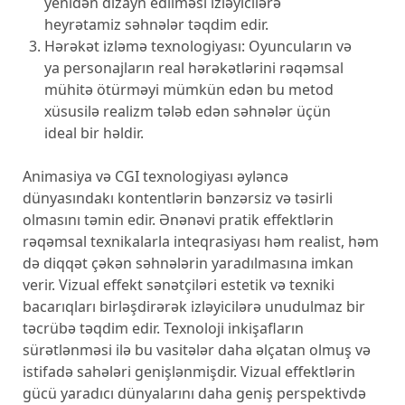
yenidən dizayn edilməsi izləyicilərə
heyrətamiz səhnələr təqdim edir.
Hərəkət izləmə texnologiyası: Oyuncuların və
ya personajların real hərəkətlərini rəqəmsal
mühitə ötürməyi mümkün edən bu metod
xüsusilə realizm tələb edən səhnələr üçün
ideal bir həldir.
Animasiya və CGI texnologiyası əyləncə
dünyasındakı kontentlərin bənzərsiz və təsirli
olmasını təmin edir. Ənənəvi pratik effektlərin
rəqəmsal texnikalarla inteqrasiyası həm realist, həm
də diqqət çəkən səhnələrin yaradılmasına imkan
verir. Vizual effekt sənətçiləri estetik və texniki
bacarıqları birləşdirərək izləyicilərə unudulmaz bir
təcrübə təqdim edir. Texnoloji inkişafların
sürətlənməsi ilə bu vasitələr daha əlçatan olmuş və
istifadə sahələri genişlənmişdir. Vizual effektlərin
gücü yaradıcı dünyalarını daha geniş perspektivdə