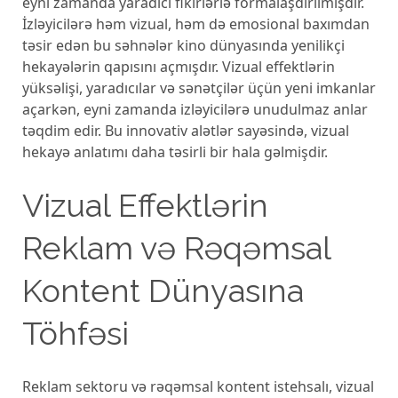
eyni zamanda yaradıcı fikirlərlə formalaşdırılmışdır.
İzləyicilərə həm vizual, həm də emosional baxımdan
təsir edən bu səhnələr kino dünyasında yenilikçi
hekayələrin qapısını açmışdır. Vizual effektlərin
yüksəlişi, yaradıcılar və sənətçilər üçün yeni imkanlar
açarkən, eyni zamanda izləyicilərə unudulmaz anlar
təqdim edir. Bu innovativ alətlər sayəsində, vizual
hekayə anlatımı daha təsirli bir hala gəlmişdir.
Vizual Effektlərin
Reklam və Rəqəmsal
Kontent Dünyasına
Töhfəsi
Reklam sektoru və rəqəmsal kontent istehsalı, vizual