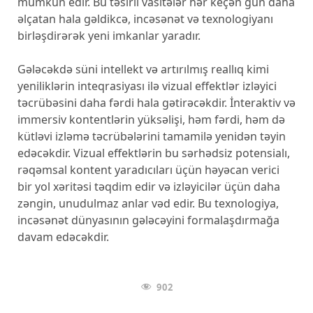
mümkün edir. Bu təsirli vasitələr hər keçən gün daha
əlçatan hala gəldikcə, incəsənət və texnologiyanı
birləşdirərək yeni imkanlar yaradır.
Gələcəkdə süni intellekt və artırılmış reallıq kimi
yeniliklərin inteqrasiyası ilə vizual effektlər izləyici
təcrübəsini daha fərdi hala gətirəcəkdir. İnteraktiv və
immersiv kontentlərin yüksəlişi, həm fərdi, həm də
kütləvi izləmə təcrübələrini tamamilə yenidən təyin
edəcəkdir. Vizual effektlərin bu sərhədsiz potensialı,
rəqəmsal kontent yaradıcıları üçün həyəcan verici
bir yol xəritəsi təqdim edir və izləyicilər üçün daha
zəngin, unudulmaz anlar vəd edir. Bu texnologiya,
incəsənət dünyasının gələcəyini formalaşdırmağa
davam edəcəkdir.
902