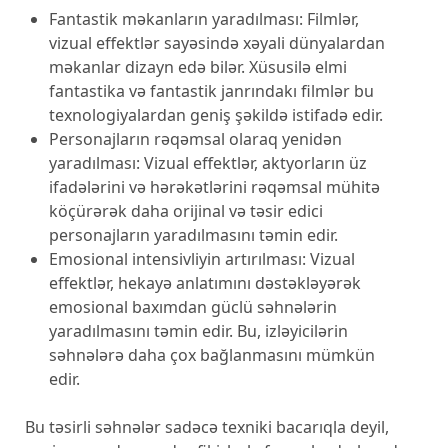
Fantastik məkanların yaradılması: Filmlər,
vizual effektlər sayəsində xəyali dünyalardan
məkanlar dizayn edə bilər. Xüsusilə elmi
fantastika və fantastik janrındakı filmlər bu
texnologiyalardan geniş şəkildə istifadə edir.
Personajların rəqəmsal olaraq yenidən
yaradılması: Vizual effektlər, aktyorların üz
ifadələrini və hərəkətlərini rəqəmsal mühitə
köçürərək daha orijinal və təsir edici
personajların yaradılmasını təmin edir.
Emosional intensivliyin artırılması: Vizual
effektlər, hekayə anlatımını dəstəkləyərək
emosional baxımdan güclü səhnələrin
yaradılmasını təmin edir. Bu, izləyicilərin
səhnələrə daha çox bağlanmasını mümkün
edir.
Bu təsirli səhnələr sadəcə texniki bacarıqla deyil,