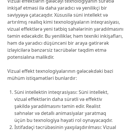
Vizual effektlərin gələcəyi texnologiyanın sürətlə
inkişaf etməsi ilə daha yaradıcı və yenilikçi bir
səviyyəyə çatacaqdır. Xüsusilə süni intellekt və
artırılmış reallıq kimi texnologiyaların inteqrasiyası,
vizual effektlərə yeni tətbiq sahələrinin yaradılmasını
təmin edəcəkdir. Bu yeniliklər, həm texniki inkişafları,
həm də yaradıcı düşüncəni bir araya gətirərək
izləyicilərə bənzərsiz təcrübələr təqdim etmə
potensialına malikdir.
Vizual effekt texnologiyalarının gələcəkdəki bəzi
mühüm istiqamətləri bunlardır:
Süni intellektin inteqrasiyası: Süni intellekt,
vizual effektlərin daha sürətli və effektiv
şəkildə yaradılmasını təmin edir. Realist
səhnələr və detallı animasiyalar yaratmaq
üçün bu texnologiya həyati rol oynayacaqdır.
İstifadəçi təcrübəsinin yaxşılaşdırılması: Vizual