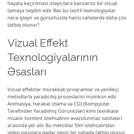
həyata keçirilməsi izləyicilərə bənzərsiz bir vizual
tamaşa təqdim edir. Bəs bu təsirli texnologiyalar
necə işləyir və günümüzdə hansı sahələrdə daha çox
tətbiq olunur?
Vizual Effekt
Texnologiyalarının
Əsasları
Vizual effektlər mürəkkəb proqramlar və yenilikçi
metodlarla yaradıcılıq proseslərini mümkün edir.
Animasiya, hərəkət izləmə və CGI (Kompyuter
Tərəfindən Yaradılmış Görüntülər) kimi texnikalar
müasir kontent istehsalının əvəzolunmaz vasitələri
arasında yer alır. Bu metodlar film istehsalından
video oyunlara qədər geniş bir sahədə tətbiq olunur