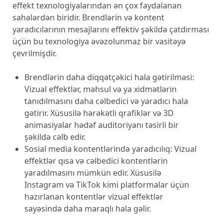
effekt texnologiyalarından ən çox faydalanan
sahələrdən biridir. Brendlərin və kontent
yaradıcılarının mesajlarını effektiv şəkildə çatdırması
üçün bu texnologiya əvəzolunmaz bir vasitəyə
çevrilmişdir.
Brendlərin daha diqqətçəkici hala gətirilməsi:
Vizual effektlər, məhsul və ya xidmətlərin
tanıdılmasını daha cəlbedici və yaradıcı hala
gətirir. Xüsusilə hərəkətli qrafiklər və 3D
animasiyalar hədəf auditoriyanı təsirli bir
şəkildə cəlb edir.
Sosial media kontentlərində yaradıcılıq: Vizual
effektlər qısa və cəlbedici kontentlərin
yaradılmasını mümkün edir. Xüsusilə
Instagram və TikTok kimi platformalar üçün
hazırlanan kontentlər vizual effektlər
sayəsində daha maraqlı hala gəlir.