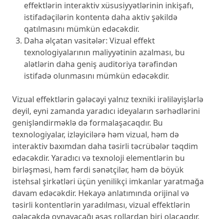
effektlərin interaktiv xüsusiyyətlərinin inkişafı,
istifadəçilərin kontentə daha aktiv şəkildə
qatılmasını mümkün edəcəkdir.
Daha əlçatan vasitələr: Vizual effekt
texnologiyalarının maliyyətinin azalması, bu
alətlərin daha geniş auditoriya tərəfindən
istifadə olunmasını mümkün edəcəkdir.
Vizual effektlərin gələcəyi yalnız texniki irəliləyişlərlə
deyil, eyni zamanda yaradıcı ideyaların sərhədlərini
genişləndirməklə də formalaşacaqdır. Bu
texnologiyalar, izləyicilərə həm vizual, həm də
interaktiv baxımdan daha təsirli təcrübələr təqdim
edəcəkdir. Yaradıcı və texnoloji elementlərin bu
birləşməsi, həm fərdi sənətçilər, həm də böyük
istehsal şirkətləri üçün yenilikçi imkanlar yaratmağa
davam edəcəkdir. Hekayə anlatımında orijinal və
təsirli kontentlərin yaradılması, vizual effektlərin
gələcəkdə oynayacağı əsas rollardan biri olacaqdır.