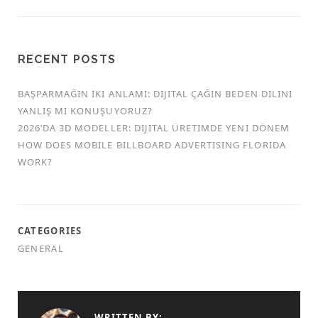
RECENT POSTS
BAŞPARMAĞIN İKI ANLAMI: DIJITAL ÇAĞIN BEDEN DILINI
YANLIŞ MI KONUŞUYORUZ?
2026’DA 3D MODELLER: DIJITAL ÜRETIMDE YENI DÖNEM
HOW DOES MOBILE BILLBOARD ADVERTISING FLORIDA
WORK?
CATEGORIES
GENERAL
WRITTEN BY: