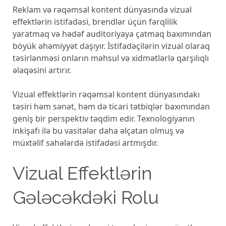
Reklam və rəqəmsal kontent dünyasında vizual
effektlərin istifadəsi, brendlər üçün fərqlilik
yaratmaq və hədəf auditoriyaya çatmaq baxımından
böyük əhəmiyyət daşıyır. İstifadəçilərin vizual olaraq
təsirlənməsi onların məhsul və xidmətlərlə qarşılıqlı
əlaqəsini artırır.
Vizual effektlərin rəqəmsal kontent dünyasındakı
təsiri həm sənət, həm də ticari tətbiqlər baxımından
geniş bir perspektiv təqdim edir. Texnologiyanın
inkişafı ilə bu vasitələr daha əlçatan olmuş və
müxtəlif sahələrdə istifadəsi artmışdır.
Vizual Effektlərin
Gələcəkdəki Rolu