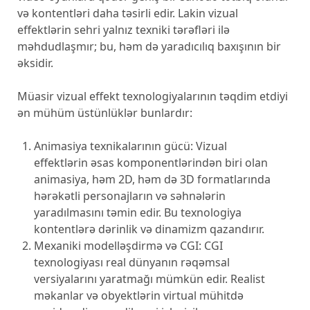
və kontentləri daha təsirli edir. Lakin vizual
effektlərin sehri yalnız texniki tərəfləri ilə
məhdudlaşmır; bu, həm də yaradıcılıq baxışının bir
əksidir.
Müasir vizual effekt texnologiyalarının təqdim etdiyi
ən mühüm üstünlüklər bunlardır:
Animasiya texnikalarının gücü: Vizual
effektlərin əsas komponentlərindən biri olan
animasiya, həm 2D, həm də 3D formatlarında
hərəkətli personajların və səhnələrin
yaradılmasını təmin edir. Bu texnologiya
kontentlərə dərinlik və dinamizm qazandırır.
Mexaniki modelləşdirmə və CGI: CGI
texnologiyası real dünyanın rəqəmsal
versiyalarını yaratmağı mümkün edir. Realist
məkanlar və obyektlərin virtual mühitdə