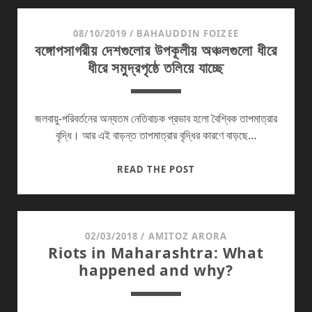
যুক্তরাষ্ট্র-
চীন
08/10/2019
/
BAHAUDDIN FOIZEE
বঙ্গোপসাগরীয় দেশগুলোর উপকূলীয় অঞ্চলগুলো ধীরে
প্রতিদ্বন্দ্বিতা:
ধীরে সমুদ্রপৃষ্ঠে তলিয়ে যাচ্ছে
একটি
সংক্ষিপ্ত
বিবরণ
জলবায়ু-পরিবর্তনের অন্যতম নেতিবাচক প্রভাব হলো বৈশ্বিক তাপমাত্রার
বৃদ্ধি। আর এই বাড়ন্ত তাপমাত্রার বৃদ্ধির কারণে বাড়ছে…
বঙ্গোপসাগরীয়
READ THE POST
দেশগুলোর
উপকূলীয়
অঞ্চলগুলো
ধীরে
02/03/2018
/
AMITOZ ARORA
Riots in Maharashtra: What
ধীরে
happened and why?
সমুদ্রপৃষ্ঠে
তলিয়ে
যাচ্ছে