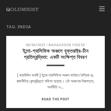
INDIA
TAG:
06/06/2025
/
BAHAUDDIN FOIZEE
ইন্দো-প্যাসিফিক অঞ্চলে যুক্তরাষ্ট্র-চীন
প্রতিদ্বন্দ্বিতা: একটি সংক্ষিপ্ত বিবরণ
[ বাহাউদ্দিন ফয়যী ] ইন্দো-প্যাসিফিক অঞ্চল বর্তমানে বৈশ্বিক ভূ-
রাজনীতির কেন্দ্রবিন্দুতে পরিণত হয়েছে। এই অঞ্চলের নিরাপত্তা,
অর্থনীতি ও…
ইন্দো-
READ THE POST
প্যাসিফিক
অঞ্চলে