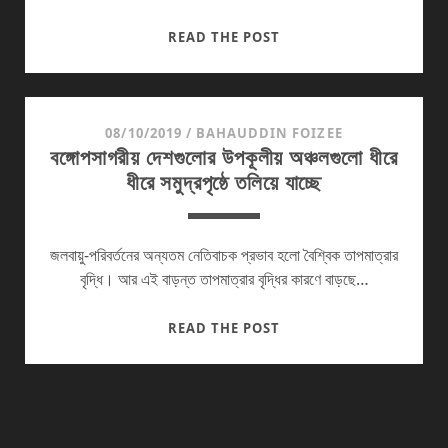
পরিবেশ
READ THE POST
রক্ষায়
আমাদের
দায়িত্বগুলো
কি
08/10/2019
/
BAHAUDDIN FOIZEE
বঙ্গোপসাগরীয় দেশগুলোর উপকূলীয় অঞ্চলগুলো ধীরে
কি?
ধীরে সমুদ্রপৃষ্ঠে তলিয়ে যাচ্ছে
জলবায়ু-পরিবর্তনের অন্যতম নেতিবাচক প্রভাব হলো বৈশ্বিক তাপমাত্রার
বৃদ্ধি। আর এই বাড়ন্ত তাপমাত্রার বৃদ্ধির কারণে বাড়ছে…
বঙ্গোপসাগরীয়
READ THE POST
দেশগুলোর
উপকূলীয়
অঞ্চলগুলো
ধীরে
ধীরে