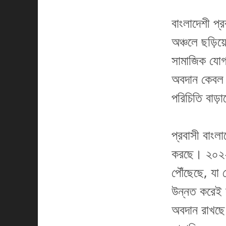
বাংলাদেশী প্র
অঞ্চলে ছড়িয়
সামাজিক যোগা
অবদান কেবল অ
পরিচিতি বাড়
প্রবাসী বাংল
করছে। ২০২২-২
পৌঁছেছে, যা 
উন্নত করেই স
অবদান রাখছে।