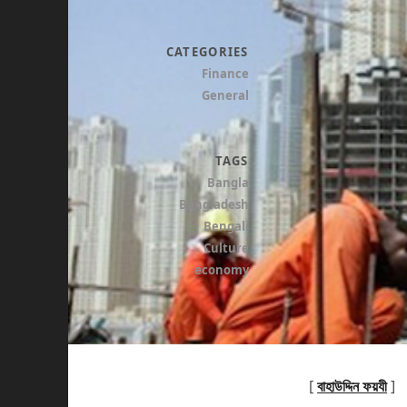
CATEGORIES
Finance
General
TAGS
Bangla
Bangladesh
Bengali
Culture
economy
[
বাহাউদ্দিন ফয়যী
]