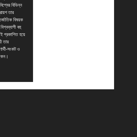
িশ্বের বিভিন্ন
্রায়শ তার
তর্জাতিক বিষয়ক
শ্বব্যাপী বহু
তই প্রকাশিত হয়ে
যী তার
ার্থী-সংকট ও
থাকেন।