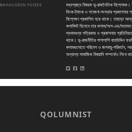
মধ্যপ্রাচ্য বিষয়ক ভূ-রাজনৈতিক বিশ্লেষক। ব
BAHAUDDIN FOIZEE
থিংক-ট্যাংক ও গবেষণা-সংস্থার প্রকাশনায় প
বিশ্লেষণ প্রকাশিত হয়ে থাকে। তাছাড়া আন্
কলামিস্ট হিসেবে তার কলাম/অপ-এড/মতামত বি
স্বনামধন্য পত্রিকায় ও প্রকাশনায় প্রতিনিয়
থাকে। ভূ-রাজনীতির পাশাপাশি বাহাউদ্দিন ফয়
কলামগুলোতে পরিবেশ ও জলবায়ু-পরিবর্তন, শরণ
অন্যান্য সামাজিক বিষয়াদি সম্পর্কেও লিখে 
QOLUMNIST