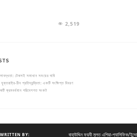
2,519
STS
লাবদ্ধতা: টেকসই সমাধান সময়ের দাবি
ুক্তরাষ্ট্র-চীন প্রতিদ্বন্দ্বিতা: একটি সংক্ষিপ্ত বিবরণ
একটি ক্রমবর্ধমান পরিবেশগত সংকট
বাহাউদ্দিন ফয়যী মূলত এশিয়া-প্যাসিফিক/ইন্দ
WRITTEN BY: