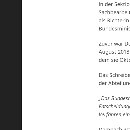
in der Sekti
Sachbearbeit
als Richteri
Bundesminist
Zuvor war Dü
August 2013 
dem sie Okt
Das Schreibe
der Abteilun
„Das Bundesmi
Entscheidung
Verfahren ei
Demnach wär