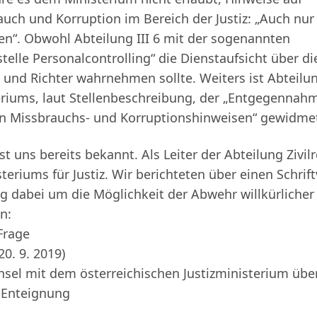
ch und Korruption im Bereich der Justiz: „Auch nur
n“. Obwohl Abteilung III 6 mit der sogenannten
elle Personalcontrolling“ die Dienstaufsicht über di
 und Richter wahrnehmen sollte. Weiters ist Abteilun
eriums, laut Stellenbeschreibung, der „Entgegennah
en Missbrauchs- und Korruptionshinweisen“ gewidme
st uns bereits bekannt. Als Leiter der Abteilung Zivil
eriums für Justiz. Wir berichteten über einen Schrif
ng dabei um die Möglichkeit der Abwehr willkürlicher
n:
Frage
20. 9. 2019)
hsel mit dem österreichischen
Justizministerium übe
r Enteignung