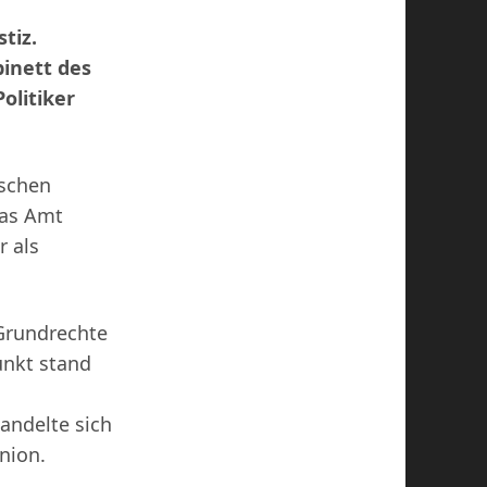
tiz.
binett des
olitiker
ischen
das Amt
r als
 Grundrechte
unkt stand
andelte sich
nion.