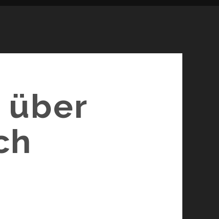
r über
ch