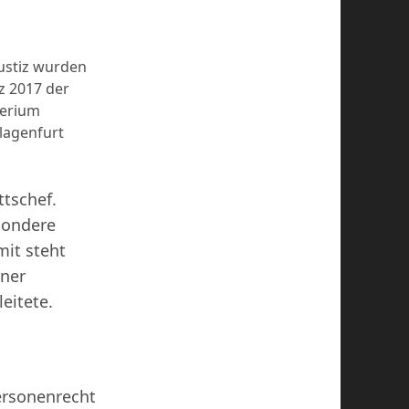
Justiz wurden
z 2017 der
terium
Klagenfurt
tschef.
sondere
it steht
iner
eitete.
Personenrecht