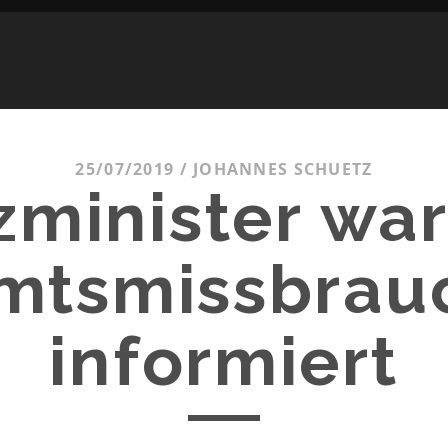
25/07/2019
/
JOHANNES SCHUETZ
zminister wa
mtsmissbrau
informiert