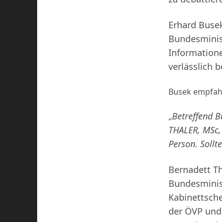
Erhard Busek
Bundesminist
Informatione
verlässlich 
Busek empfahl
Betreffend B
„
THALER, MSc, 
Person. Sollt
Bernadett Th
Bundesminist
Kabinettsche
der ÖVP und 