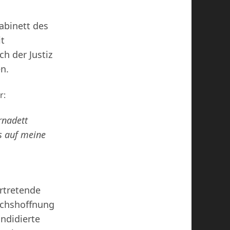
abinett des
it
h der Justiz
n.
r:
rnadett
s auf meine
ertretende
wuchshoffnung
andidierte