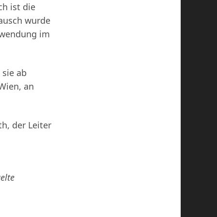
h ist die
Rausch wurde
erwendung im
 sie ab
Wien, an
h, der Leiter
elte