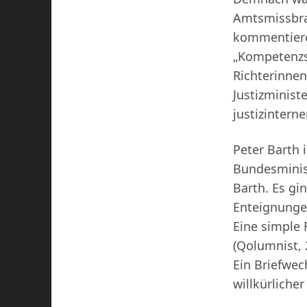
Amtsmissbrau
kommentiere
„Kompetenzst
Richterinnen
Justizminist
justizintern
Peter Barth i
Bundesminist
Barth. Es gi
Enteignunge
Eine simple 
(Qolumnist, 
Ein Briefwec
willkürliche