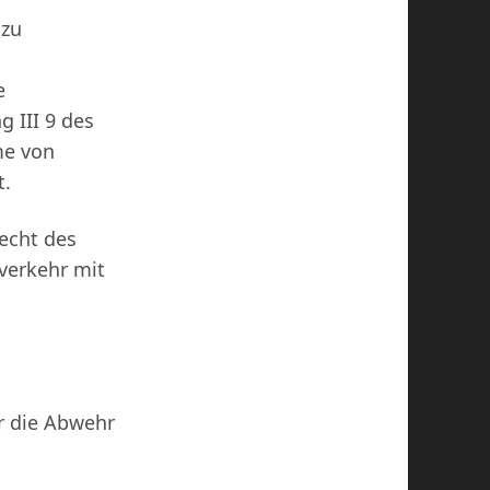
 zu
e
g III 9 des
me von
t.
recht des
tverkehr mit
r die Abwehr