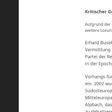
Kritischer G
Aufgrund der 
weitere Lösun
Erhard Busek
Vermittlung 
Partei der R
in der Epoch
Vorhangs für
ein. 2002 wu
Südosteuropa
Mitteleuropa
Alpbach, das
zu debattier