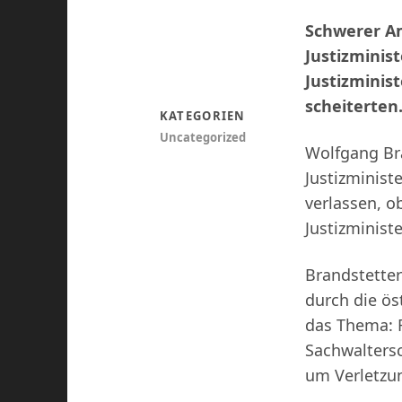
Schwerer Am
Justizminis
Justizminis
scheiterten
KATEGORIEN
Uncategorized
Wolfgang Br
Justizminis
verlassen, o
Justizminist
Brandstetter
durch die ös
das Thema: F
Sachwaltersc
um Verletzu