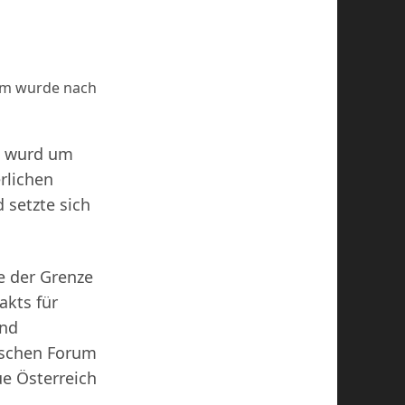
ium wurde nach
h, wurd um
erlichen
d setzte sich
e der Grenze
akts für
und
ischen Forum
ue Österreich