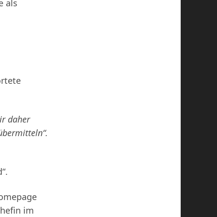
e als
rtete
ir daher
übermitteln“.
“.
 Homepage
chefin im