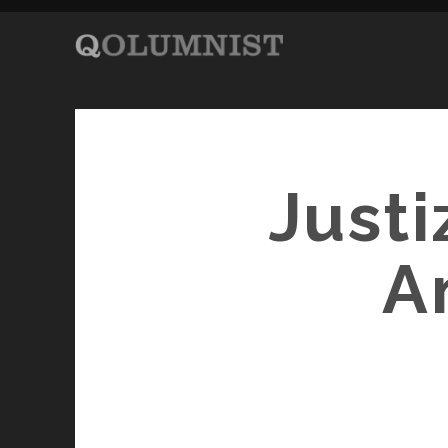
Justi
A