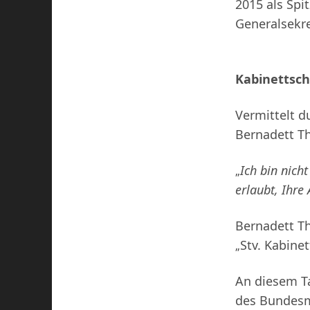
2015 als Spi
Generalsekre
Kabinettsch
Vermittelt d
Bernadett Th
Ich bin nich
„
erlaubt,
Ihre 
Bernadett Th
Stv. Kabine
„
An diesem T
des Bundesmi